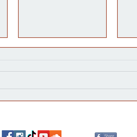
Kansas Define su Futuro en
Las 
las Primarias de 2026 y Mira
inte
hacia Noviembre
agua
Esta
Socializa Con Nosotros /
Our Social Me
Share