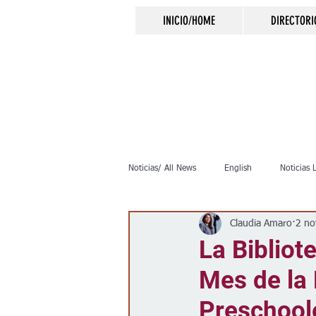
INICIO/HOME
DIRECTORI
Noticias/ All News
English
Noticias 
Claudia Amaro
2 no
Inmigración
Crimen
Negocio
La Bibliot
Mes de la
Elecciones
Clima
Vivienda
Preschool