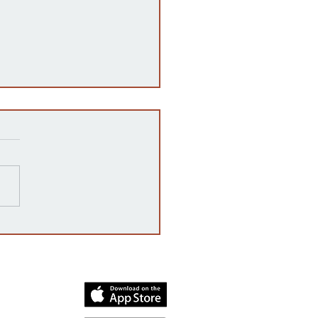
razones detrás de las
rrupciones en la venta de
cates mexicanos a
dos Unidos
dia