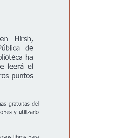
n Hirsh, 
ública de 
lioteca ha 
 leerá el 
ros puntos 
as gratuitas del 
nes y utilizarlo 
sos libros para 