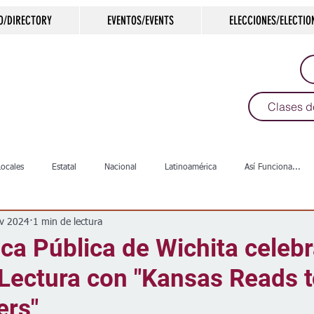
O/DIRECTORY
EVENTOS/EVENTS
ELECCIONES/ELECTIO
Clases d
Locales
Estatal
Nacional
Latinoamérica
Así Funciona...
v 2024
1 min de lectura
s
Salud
Arte & Cultura
Deportes
COVID-19
Política
eca Pública de Wichita celebr
 Lectura con "Kansas Reads 
Escuelas
Calles
Desamparados
Carreteras
Comunida
ers"