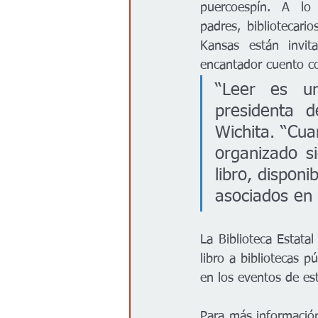
puercoespín. A lo 
padres, bibliotecari
Kansas están invit
encantador cuento co
“Leer es un
presidenta d
Wichita. “Cua
organizado si
libro, disponi
asociados en 
La Biblioteca Estatal
libro a bibliotecas p
en los eventos de es
Para más información