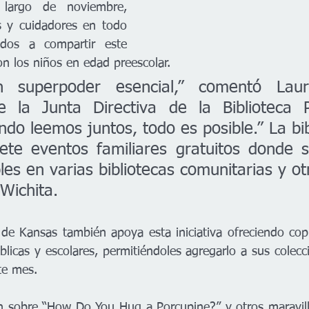
largo de noviembre, 
os y cuidadores en todo 
ados a compartir este 
n los niños en edad preescolar.
 superpoder esencial,” comentó Laure
e la Junta Directiva de la Biblioteca P
ndo leemos juntos, todo es posible.” La bib
ete eventos familiares gratuitos donde se
bles en varias bibliotecas comunitarias y ot
Wichita.
 de Kansas también apoya esta iniciativa ofreciendo copi
úblicas y escolares, permitiéndoles agregarlo a sus coleccio
te mes.
 sobre “How Do You Hug a Porcupine?” y otros maravillo