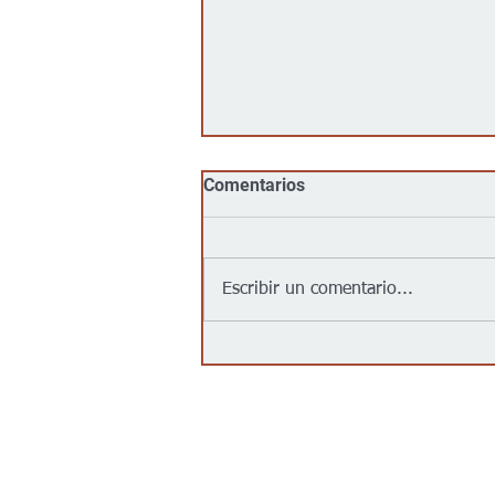
Comentarios
Escribir un comentario...
Jalapeños vinculados a un
brote de salmonela en EEUU
provienen de una granja en
México: autoridades
Contáctanos/Contact us