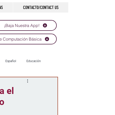
NS
CONTACTO/CONTACT US
¡Baja Nuestra App!
e Computación Básica
Español
Educación
Tecnología
Economía
a el
to
d
Historias que inspiran