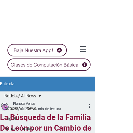
¡Baja Nuestra App!
Clases de Computación Básica
Entrada
Noticias/ All News
Planeta Venus
Noticias/ All News
25 ene 2024
3 min de lectura
La Búsqueda de la Familia
English
De León por un Cambio de
Noticias Locales