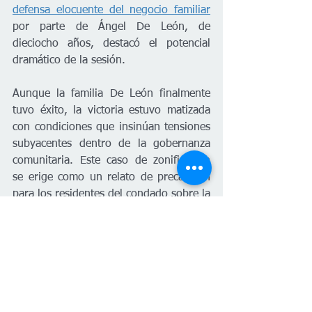
defensa elocuente del negocio familiar
por parte de Ángel De León, de 
dieciocho años, destacó el potencial 
dramático de la sesión.
Aunque la familia De León finalmente 
tuvo éxito, la victoria estuvo matizada 
con condiciones que insinúan tensiones 
subyacentes dentro de la gobernanza 
comunitaria. Este caso de zonificación 
se erige como un relato de precaución 
para los residentes del condado sobre la 
fragilidad de los derechos de propiedad 
y la libertad empresarial ante el 
descontento vecinal.
La lucha de la familia De León 
representa tanto un triunfo personal 
como una advertencia colectiva: la 