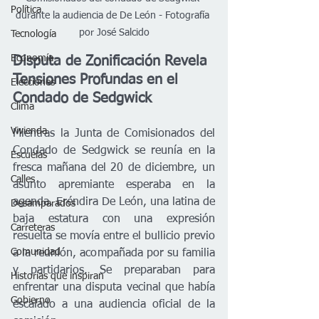
Política
durante la audiencia de De León - Fotografía 
por José Salcido
Tecnología
Economía
Disputa de Zonificación Revela 
Tensiones Profundas en el 
Elecciones
Condado de Sedgwick
Clima
Vivienda
Mientras la Junta de Comisionados del 
Condado de Sedgwick se reunía en la 
Escuelas
fresca mañana del 20 de diciembre, un 
Calles
asunto apremiante esperaba en la 
agenda. Eréndira De León, una latina de 
Desamparados
baja estatura con una expresión 
Carreteras
resuelta se movía entre el bullicio previo 
Comunidad
a la reunión, acompañada por su familia 
y partidarios. Se preparaban para 
Historias que inspiran
enfrentar una disputa vecinal que había 
Gobierno
escalado a una audiencia oficial de la 