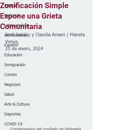
Zonificación Simple
Estatal
Expone una Grieta
Nacional
Comunitaria
Latinoamérica
José Salcido y Claudia Amaro | Planeta 
Así Funciona...
Venus 
Español
25 de enero, 2024
Educación
Inmigración
Crimen
Negocios
Salud
Arte & Cultura
Deportes
COVID-19
Comisionados del condado de Sedgwick 