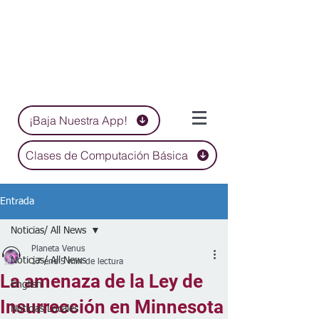
¡Baja Nuestra App!
Clases de Computación Básica
Entrada
Noticias/ All News
Planeta Venus
Noticias/ All News
17 ene
5 min de lectura
La amenaza de la Ley de
English
Insurrección en Minnesota
Noticias Locales