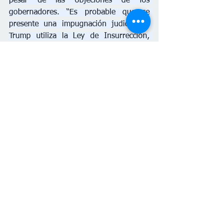
pesar de las objeciones de los 
gobernadores. “Es probable que se 
presente una impugnación judicial” si 
Trump utiliza la Ley de Insurrección, 
“pero queda por ver si un juez federal 
declarará el caso justiciable”, dijo Nevitt.
Nunn escribió que el tribunal superior 
“ha sugerido que los tribunales pueden 
intervenir si el presidente actúa de mala 
fe, excede ‘un rango permitido de juicio 
honesto’, comete un error obvio o actúa 
de una manera manifiestamente no 
autorizada por la ley” y “que los 
tribunales aún pueden revisar la 
legalidad de las acciones de los militares 
una vez desplegados”.
En una entrevista con 
ABC News el 12 