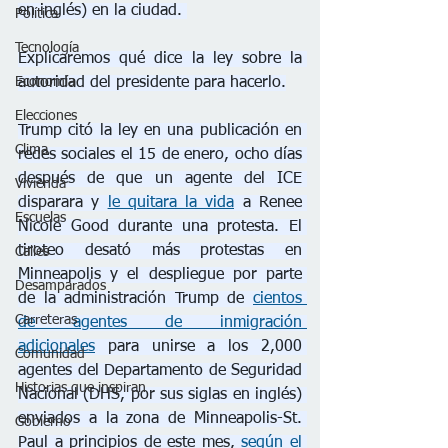
en inglés) en la ciudad. 
Política
Tecnología
Explicaremos qué dice la ley sobre la 
Economía
autoridad del presidente para hacerlo.
Elecciones
Trump citó la ley en una publicación en 
Clima
redes sociales el 15 de enero, ocho días 
después de que un agente del ICE 
Vivienda
disparara y 
le quitara la vida
 a Renee 
Escuelas
Nicole Good durante una protesta. El 
tiroteo desató más protestas en 
Calles
Minneapolis y el despliegue por parte 
Desamparados
de la administración Trump de 
cientos 
Carreteras
de agentes de inmigración 
adicionales
 para unirse a los 2,000 
Comunidad
agentes del Departamento de Seguridad 
Historias que inspiran
Nacional (DHS, por sus siglas en inglés) 
enviados a la zona de Minneapolis-St. 
Gobierno
Paul a principios de este mes, 
según el 