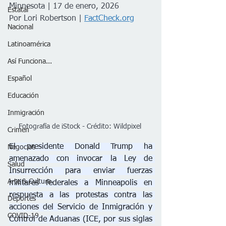
Minnesota | 17 de enero, 2026
Estatal
Por Lori Robertson | 
FactCheck.org
Nacional
Latinoamérica
Así Funciona...
Español
Educación
Inmigración
Fotografía de iStock - Crédito: Wildpixel 
Crimen
El presidente Donald Trump ha 
Negocios
amenazado con invocar la Ley de 
Salud
Insurrección para enviar fuerzas 
Arte & Cultura
militares federales a Minneapolis en 
respuesta a las protestas contra las 
Deportes
acciones del Servicio de Inmigración y 
COVID-19
Control de Aduanas (ICE, por sus siglas 