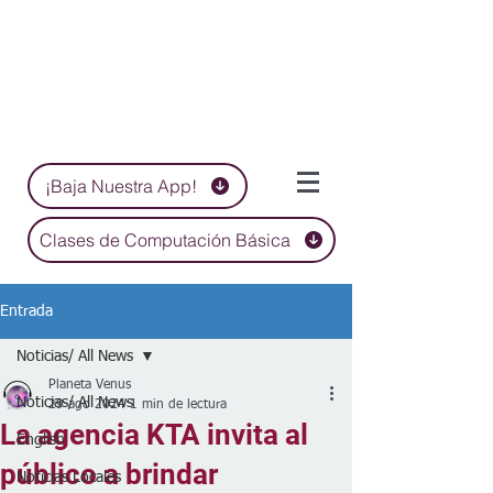
¡Baja Nuestra App!
Clases de Computación Básica
Entrada
Noticias/ All News
Planeta Venus
Noticias/ All News
29 ago 2024
1 min de lectura
La agencia KTA invita al
English
público a brindar
Noticias Locales