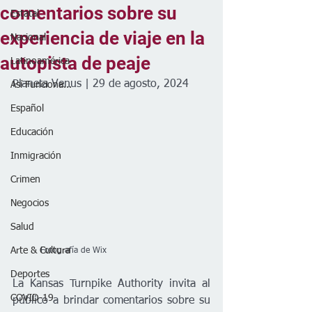
comentarios sobre su
Estatal
experiencia de viaje en la
Nacional
autopista de peaje
Latinoamérica
Planeta Venus | 29 de agosto, 2024
Así Funciona...
Español
Educación
Inmigración
Crimen
Negocios
Salud
Arte & Cultura
          Fotografía de Wix
Deportes
La Kansas Turnpike Authority invita al 
COVID-19
público a brindar comentarios sobre su 