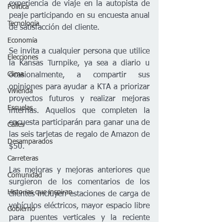
experiencia de viaje en la autopista de 
Política
peaje participando en su encuesta anual 
Tecnología
de satisfacción del cliente.  
Economía
Se invita a cualquier persona que utilice 
Elecciones
la Kansas Turnpike, ya sea a diario u 
Clima
ocasionalmente, a compartir sus 
opiniones para ayudar a KTA a priorizar 
Vivienda
proyectos futuros y realizar mejoras 
Escuelas
internas. Aquellos que completen la 
encuesta participarán para ganar una de 
Calles
las seis tarjetas de regalo de Amazon de 
Desamparados
$50.
Carreteras
Las mejoras y mejoras anteriores que 
Comunidad
surgieron de los comentarios de los 
Historias que inspiran
clientes incluyen estaciones de carga de 
vehículos eléctricos, mayor espacio libre 
Gobierno
para puentes verticales y la reciente 