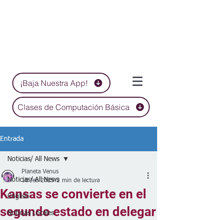
¡Baja Nuestra App!
Clases de Computación Básica
Entrada
Noticias/ All News
Planeta Venus
Noticias/ All News
18 feb 2025
2 min de lectura
Kansas se convierte en el
English
segundo estado en delegar
Noticias Locales