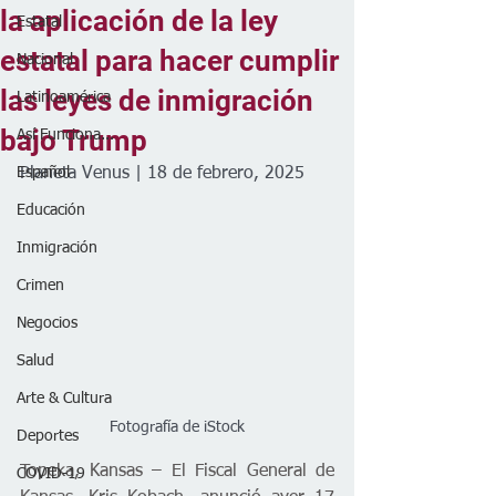
la aplicación de la ley
Estatal
estatal para hacer cumplir
Nacional
las leyes de inmigración
Latinoamérica
bajo Trump
Así Funciona...
Español
Planeta Venus | 18 de febrero, 2025
Educación
Inmigración
Crimen
Negocios
Salud
Arte & Cultura
Fotografía de iStock
Deportes
Topeka, Kansas – El Fiscal General de 
COVID-19