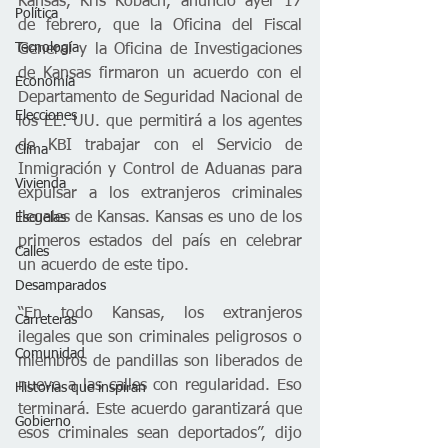
Kansas, Kris Kobach, anunció ayer 17 
Política
de febrero, que la Oficina del Fiscal 
Tecnología
General y la Oficina de Investigaciones 
de Kansas firmaron un acuerdo con el 
Economía
Departamento de Seguridad Nacional de 
Elecciones
los EE. UU. que permitirá a los agentes 
de KBI trabajar con el Servicio de 
Clima
Inmigración y Control de Aduanas para 
Vivienda
expulsar a los extranjeros criminales 
ilegales de Kansas. Kansas es uno de los 
Escuelas
primeros estados del país en celebrar 
Calles
un acuerdo de este tipo.  
Desamparados
“En todo Kansas, los extranjeros 
Carreteras
ilegales que son criminales peligrosos o 
Comunidad
miembros de pandillas son liberados de 
nuevo a las calles con regularidad. Eso 
Historias que inspiran
terminará. Este acuerdo garantizará que 
Gobierno
esos criminales sean deportados”, dijo 