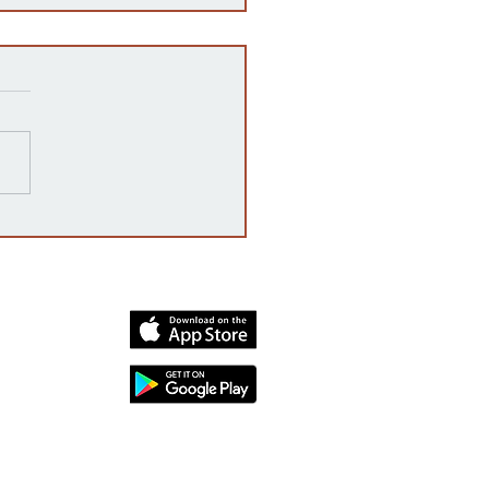
ampaña 'vota no' declara
oria, rechazando la
enda constitucional por
mplio margen
dia