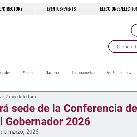
O/DIRECTORY
EVENTOS/EVENTS
ELECCIONES/ELECTIO
Clases d
Locales
Estatal
Nacional
Latinoamérica
Así Funciona...
ar
2 min de lectura
s
Salud
Arte & Cultura
Deportes
COVID-19
Política
rá sede de la Conferencia d
el Gobernador 2026
Escuelas
Calles
Desamparados
Carreteras
Comunida
3 de marzo, 2026