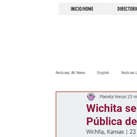
INICIO/HOME
DIRECTORI
Noticias/ All News
English
Noticias 
Planeta Venus
23 m
Inmigración
Crimen
Negocio
Wichita se
Pública d
Elecciones
Clima
Vivienda
Wichita, Kansas | 2