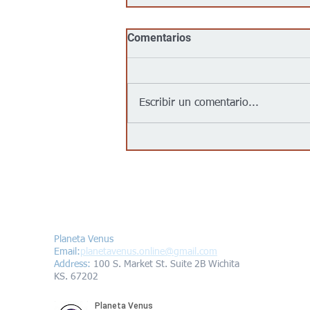
Comentarios
Escribir un comentario...
No, Walmart, Target, Kroger,
Food 4 Less y Costco no
tienen un acuerdo para
“entregar inmigrantes” a
partir del 1 de agosto de
Contáctanos/Contact us
2026, como afirma un video
viral
Planeta Venus
Email:
planetavenus.online
@gmail.com
Address
:
100 S. Market St. Suite 2B Wichita
KS. 67202