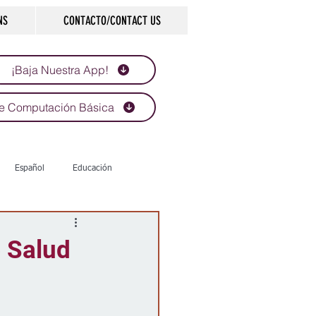
NS
CONTACTO/CONTACT US
¡Baja Nuestra App!
e Computación Básica
Español
Educación
Tecnología
Economía
e Salud
d
Historias que inspiran