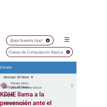
¡Baja Nuestra App!
Clases de Computación Básica
Entrada
Noticias/ All News
Planeta Venus
Noticias/ All News
15 ene
2 min de lectura
KDHE llama a la
English
prevención ante el
Noticias Locales