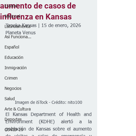
aumento de casos de
Estatal
influenza en Kansas
Nacional
Topeka Kansas | 15 de enero, 2026
Latinoamérica
Planeta Venus 
Así Funciona...
Español
Educación
Inmigración
Crimen
Negocios
Salud
Imagen de iSTock - Crédito: nito100
Arte & Cultura
El Kansas Department of Health and 
Deportes
Environment (KDHE) alertó a la 
población de Kansas sobre el aumento 
COVID-19