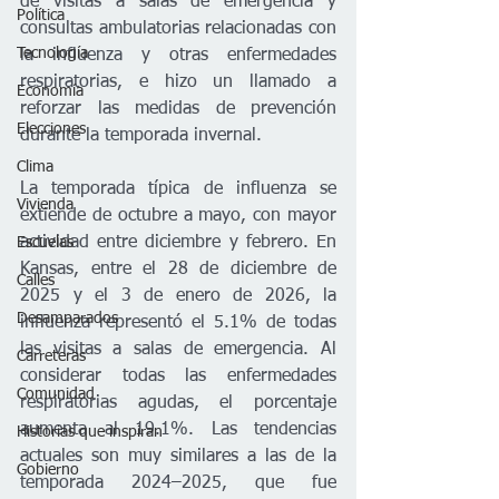
de visitas a salas de emergencia y 
Política
consultas ambulatorias relacionadas con 
Tecnología
la influenza y otras enfermedades 
respiratorias, e hizo un llamado a 
Economía
reforzar las medidas de prevención 
Elecciones
durante la temporada invernal.
Clima
La temporada típica de influenza se 
Vivienda
extiende de octubre a mayo, con mayor 
actividad entre diciembre y febrero. En 
Escuelas
Kansas, entre el 28 de diciembre de 
Calles
2025 y el 3 de enero de 2026, la 
Desamparados
influenza representó el 5.1% de todas 
las visitas a salas de emergencia. Al 
Carreteras
considerar todas las enfermedades 
Comunidad
respiratorias agudas, el porcentaje 
aumenta al 19.1%. Las tendencias 
Historias que inspiran
actuales son muy similares a las de la 
Gobierno
temporada 2024–2025, que fue 