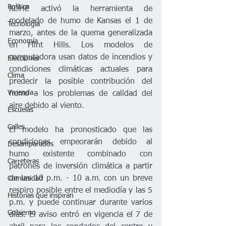
Política
KDHE activó la herramienta de 
modelado de humo de Kansas el 1 de 
Tecnología
marzo, antes de la quema generalizada 
Economía
en Flint Hills. Los modelos de 
computadora usan datos de incendios y 
Elecciones
condiciones climáticas actuales para 
Clima
predecir la posible contribución del 
Vivienda
humo a los problemas de calidad del 
aire debido al viento.
Escuelas
Calles
El modelo ha pronosticado que las 
condiciones empeorarán debido al 
Desamparados
humo existente combinado con 
Carreteras
patrones de inversión climática a partir 
de las 10 p.m. - 10 a.m. con un breve 
Comunidad
respiro posible entre el mediodía y las 5 
Historias que inspiran
p.m. y puede continuar durante varios 
Gobierno
días. El aviso entró en vigencia el 7 de 