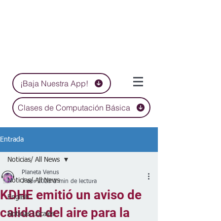
¡Baja Nuestra App!
Clases de Computación Básica
Entrada
Noticias/ All News
Planeta Venus
Noticias/ All News
7 abr 2023
2 min de lectura
KDHE emitió un aviso de
English
calidad del aire para la
Noticias Locales