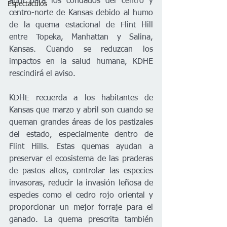
abril para los condados del centro y 
Espectáculos
centro-norte de Kansas debido al humo 
de la quema estacional de Flint Hill 
entre Topeka, Manhattan y Salina, 
Kansas. Cuando se reduzcan los 
impactos en la salud humana, KDHE 
rescindirá el aviso.
KDHE recuerda a los habitantes de 
Kansas que marzo y abril son cuando se 
queman grandes áreas de los pastizales 
del estado, especialmente dentro de 
Flint Hills. Estas quemas ayudan a 
preservar el ecosistema de las praderas 
de pastos altos, controlar las especies 
invasoras, reducir la invasión leñosa de 
especies como el cedro rojo oriental y 
proporcionar un mejor forraje para el 
ganado. La quema prescrita también 