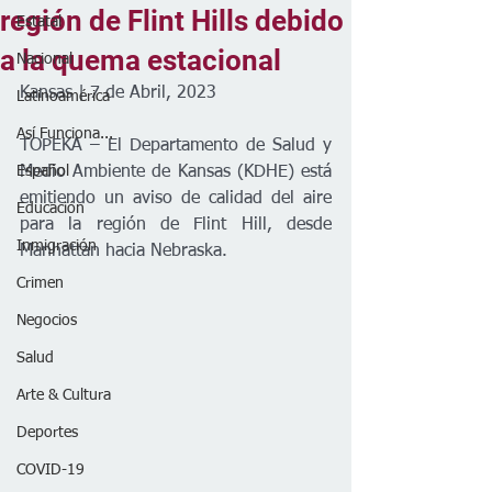
región de Flint Hills debido
Estatal
a la quema estacional
Nacional
Kansas | 7 de Abril, 2023
Latinoamérica
Así Funciona...
TOPEKA – El Departamento de Salud y 
Español
Medio Ambiente de Kansas (KDHE) está 
emitiendo un aviso de calidad del aire 
Educación
para la región de Flint Hill, desde 
Inmigración
Manhattan hacia Nebraska.
Crimen
Negocios
Salud
Arte & Cultura
Deportes
COVID-19