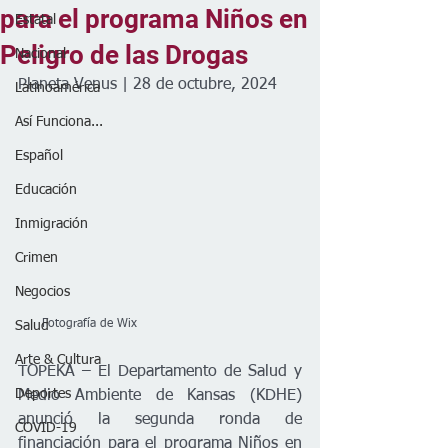
para el programa Niños en
Estatal
Peligro de las Drogas
Nacional
Planeta Venus | 28 de octubre, 2024
Latinoamérica
Así Funciona...
Español
Educación
Inmigración
Crimen
Negocios
      Fotografía de Wix
Salud
Arte & Cultura
TOPEKA – El Departamento de Salud y 
Deportes
Medio Ambiente de Kansas (KDHE) 
anunció la segunda ronda de 
COVID-19
financiación para el programa Niños en 