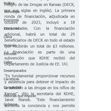
Política
Peligro de las Drogas en Kansas (DECK, 
por sus siglas en inglés). La primera 
Tecnología
ronda de financiación, adjudicada en 
Economía
octubre de 2023, incluyó a 18 
comunidades. Con la financiación 
Elecciones
adicional, habrá un total de 29 
Clima
beneficiarios de DECK en todo el estado 
Vivienda
que recibirán un total de $3 millones. 
La financiación es parte de una 
Escuelas
subvención que KDHE recibió del 
Calles
Departamento de Justicia de EE. UU.   
Desamparados
"Es fundamental proporcionar recursos 
Carreteras
y asistencia para detener el impacto de 
Comunidad
la adicción a las drogas en los niños de 
Kansas", dijo la secretaria del KDHE, 
Historias que inspiran
Janet Stanek. "Este financiamiento 
Gobierno
aumenta la conciencia y nos permite 