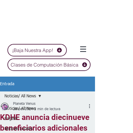
¡Baja Nuestra App!
Clases de Computación Básica
Entrada
Noticias/ All News
Planeta Venus
Noticias/ All News
28 oct 2024
2 min de lectura
KDHE anuncia diecinueve
English
beneficiarios adicionales
Noticias Locales