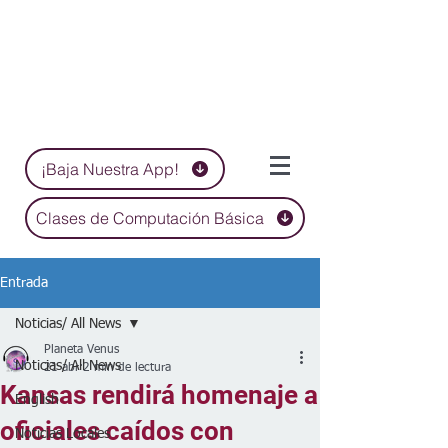
¡Baja Nuestra App!
Clases de Computación Básica
Entrada
Noticias/ All News
Planeta Venus
Noticias/ All News
21 abr
2 min de lectura
Kansas rendirá homenaje a
English
oficiales caídos con
Noticias Locales