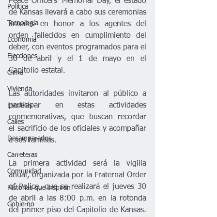
Peace Officers’ Memorial Day, el estado 
Política
de Kansas llevará a cabo sus ceremonias 
Tecnología
anuales en honor a los agentes del 
orden fallecidos en cumplimiento del 
Economía
deber, con eventos programados para el 
Elecciones
30 de abril y el 1 de mayo en el 
Capitolio estatal.
Clima
Vivienda
Las autoridades invitaron al público a 
participar en estas actividades 
Escuelas
conmemorativas, que buscan recordar 
Calles
el sacrificio de los oficiales y acompañar 
Desamparados
a sus familias.
Carreteras
La primera actividad será la vigilia 
Comunidad
anual, organizada por la Fraternal Order 
of Police, que se realizará el jueves 30 
Historias que inspiran
de abril a las 8:00 p.m. en la rotonda 
Gobierno
del primer piso del Capitolio de Kansas. 