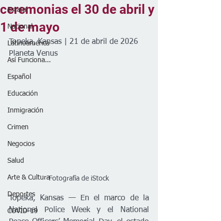
ceremonias el 30 de abril y
Estatal
1 de mayo
Nacional
Topeka, Kansas | 21 de abril de 2026
Latinoamérica
Planeta Venus
Así Funciona...
Español
Educación
Inmigración
Crimen
Negocios
Salud
Arte & Cultura
Fotografía de iStock
Deportes
Topeka, Kansas — En el marco de la 
National Police Week y el National 
COVID-19