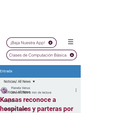
¡Baja Nuestra App!
Clases de Computación Básica
Entrada
Noticias/ All News
Planeta Venus
Noticias/ All News
23 oct 2025
1 min de lectura
Kansas reconoce a
English
hospitales y parteras por
Noticias Locales