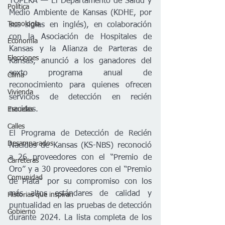
TOPEKA — El Departamento de Salud y 
Política
Medio Ambiente de Kansas (KDHE, por 
Tecnología
sus siglas en inglés), en colaboración 
con la Asociación de Hospitales de 
Economía
Kansas y la Alianza de Parteras de 
Elecciones
Kansas, anunció a los ganadores del 
sexto programa anual de 
Clima
reconocimiento para quienes ofrecen 
Vivienda
servicios de detección en recién 
nacidos.
Escuelas
Calles
El Programa de Detección de Recién 
Desamparados
Nacidos de Kansas (KS-NBS) reconoció 
a 26 proveedores con el “Premio de 
Carreteras
Oro” y a 30 proveedores con el “Premio 
Comunidad
de Plata” por su compromiso con los 
más altos estándares de calidad y 
Historias que inspiran
puntualidad en las pruebas de detección 
Gobierno
durante 2024. La lista completa de los 