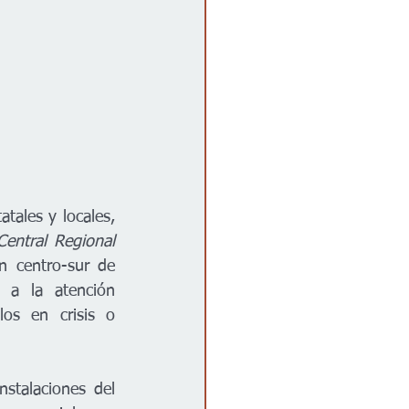
ales y locales, 
entral Regional 
n centro-sur de 
 a la atención 
os en crisis o 
stalaciones del 