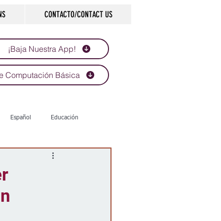
NS
CONTACTO/CONTACT US
¡Baja Nuestra App!
e Computación Básica
Español
Educación
Tecnología
Economía
er
ón
d
Historias que inspiran