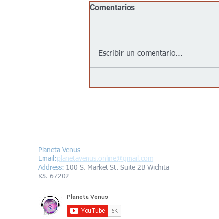
Comentarios
Escribir un comentario...
No, Walmart, Target, Kroger,
Food 4 Less y Costco no
tienen un acuerdo para
“entregar inmigrantes” a
partir del 1 de agosto de
Contáctanos/Contact us
2026, como afirma un video
viral
Planeta Venus
Email:
planetavenus.online
@gmail.com
Address
:
100 S. Market St. Suite 2B Wichita
KS. 67202