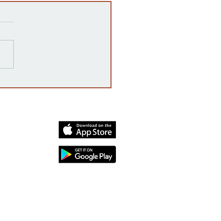
ampaña 'vota no' declara
oria, rechazando la
enda constitucional por
mplio margen
dia