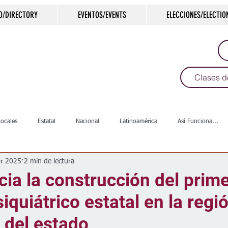
O/DIRECTORY
EVENTOS/EVENTS
ELECCIONES/ELECTIO
Clases d
Locales
Estatal
Nacional
Latinoamérica
Así Funciona...
br 2025
2 min de lectura
s
Salud
Arte & Cultura
Deportes
COVID-19
Política
cia la construcción del prim
siquiátrico estatal en la regi
Escuelas
Calles
Desamparados
Carreteras
Comunida
 del estado