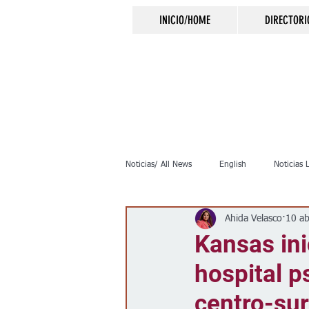
INICIO/HOME
DIRECTORI
Noticias/ All News
English
Noticias 
Ahida Velasco
10 a
Inmigración
Crimen
Negocio
Kansas ini
hospital p
Elecciones
Clima
Vivienda
centro-sur