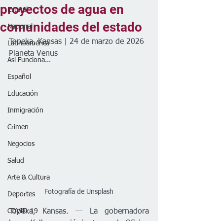
proyectos de agua en
Estatal
comunidades del estado
Nacional
Topeka, Kansas | 24 de marzo de 2026
Latinoamérica
Planeta Venus
Así Funciona...
Español
Educación
Inmigración
Crimen
Negocios
Salud
Arte & Cultura
Fotografía de Unsplash
Deportes
COVID-19
Topeka, Kansas. — La gobernadora 