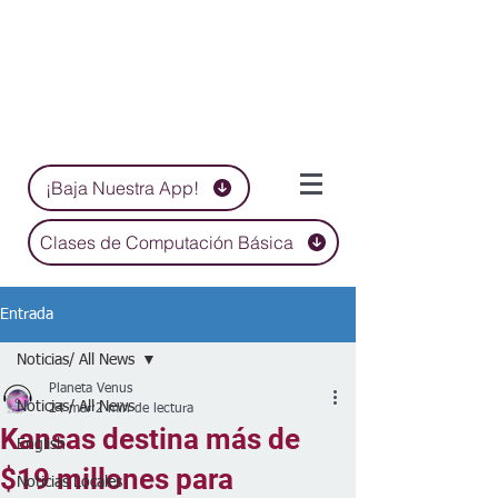
¡Baja Nuestra App!
Clases de Computación Básica
Entrada
Noticias/ All News
Planeta Venus
Noticias/ All News
24 mar
2 min de lectura
Kansas destina más de
English
$19 millones para
Noticias Locales