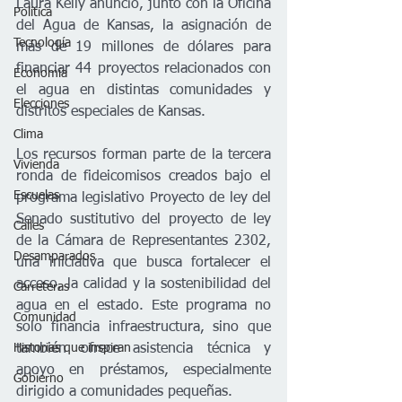
Laura Kelly anunció, junto con la Oficina 
Política
del Agua de Kansas, la asignación de 
Tecnología
más de 19 millones de dólares para 
financiar 44 proyectos relacionados con 
Economía
el agua en distintas comunidades y 
Elecciones
distritos especiales de Kansas.
Clima
Los recursos forman parte de la tercera 
Vivienda
ronda de fideicomisos creados bajo el 
Escuelas
programa legislativo Proyecto de ley del 
Senado sustitutivo del proyecto de ley 
Calles
de la Cámara de Representantes 2302, 
Desamparados
una iniciativa que busca fortalecer el 
acceso, la calidad y la sostenibilidad del 
Carreteras
agua en el estado. Este programa no 
Comunidad
solo financia infraestructura, sino que 
Historias que inspiran
también ofrece asistencia técnica y 
apoyo en préstamos, especialmente 
Gobierno
dirigido a comunidades pequeñas.