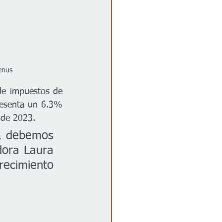
enus 
e impuestos de 
resenta un 6.3% 
 de 2023.
, debemos 
dora Laura 
ecimiento 