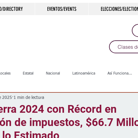
O/DIRECTORY
EVENTOS/EVENTS
ELECCIONES/ELECTIO
Clases d
Locales
Estatal
Nacional
Latinoamérica
Así Funciona...
e 2025
1 min de lectura
s
Salud
Arte & Cultura
Deportes
COVID-19
Política
erra 2024 con Récord en
ón de impuestos, $66.7 Mill
Escuelas
Calles
Desamparados
Carreteras
Comunida
 lo Estimado