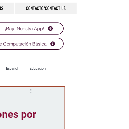
NS
CONTACTO/CONTACT US
¡Baja Nuestra App!
e Computación Básica
Español
Educación
Tecnología
Economía
ones por
d
Historias que inspiran