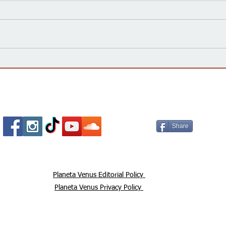
Kansas Define su Futuro en
Las 
las Primarias de 2026 y Mira
inte
hacia Noviembre
agua
Esta
Socializa Con Nosotros /
Our Social Me
Share
Planeta Venus Editorial Policy
Planeta Venus Privacy Policy