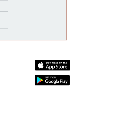
razones detrás de las
rrupciones en la venta de
cates mexicanos a
dos Unidos
dia