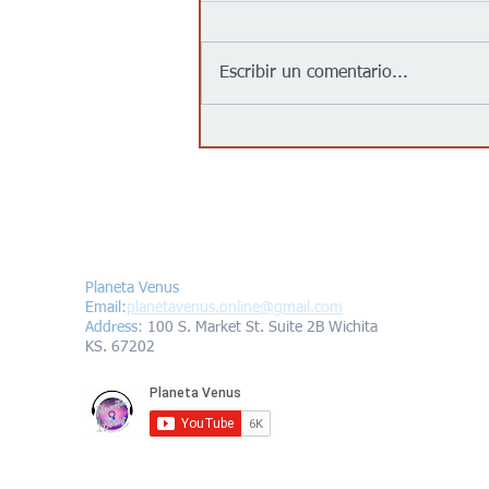
Escribir un comentario...
Jalapeños vinculados a un
brote de salmonela en EEUU
provienen de una granja en
México: autoridades
Contáctanos/Contact us
Planeta Venus
Email:
planetavenus.online
@gmail.com
Address
:
100 S. Market St. Suite 2B Wichita
KS. 67202