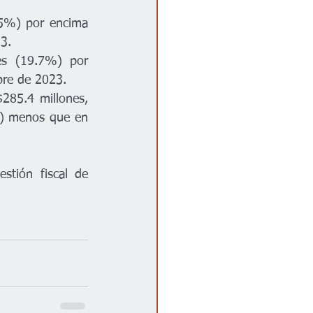
.5%) por encima 
3.
es (19.7%) por 
bre de 2023.
$285.4 millones, 
) menos que en 
stión fiscal de 