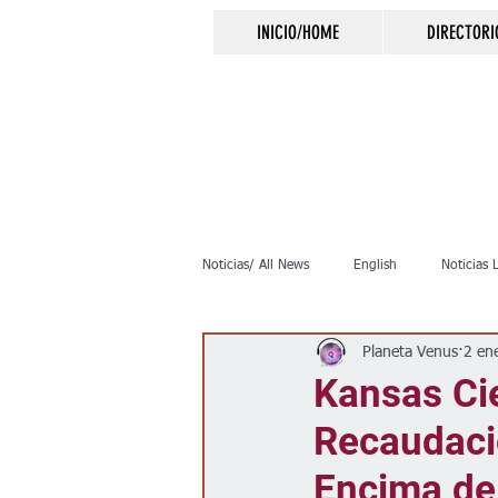
INICIO/HOME
DIRECTORI
Noticias/ All News
English
Noticias 
Planeta Venus
2 en
Inmigración
Crimen
Negocio
Kansas Ci
Recaudaci
Elecciones
Clima
Vivienda
Encima de