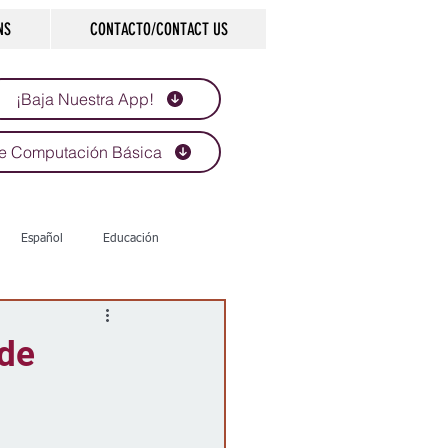
NS
CONTACTO/CONTACT US
¡Baja Nuestra App!
e Computación Básica
Español
Educación
Tecnología
Economía
 de
d
Historias que inspiran