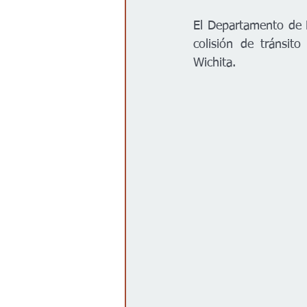
Gobierno
Espectáculos
El Departamento de P
colisión de tránsit
Wichita.