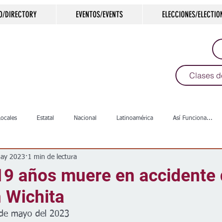
O/DIRECTORY
EVENTOS/EVENTS
ELECCIONES/ELECTIO
Clases d
Locales
Estatal
Nacional
Latinoamérica
Así Funciona...
ay 2023
1 min de lectura
s
Salud
Arte & Cultura
Deportes
COVID-19
Política
19 años muere en accidente
n Wichita
Escuelas
Calles
Desamparados
Carreteras
Comunida
 de mayo del 2023