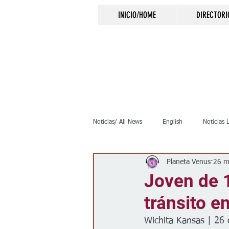
INICIO/HOME
DIRECTORI
Noticias/ All News
English
Noticias 
Planeta Venus
26 m
Inmigración
Crimen
Negocio
Joven de 
tránsito e
Elecciones
Clima
Vivienda
Wichita Kansas | 26