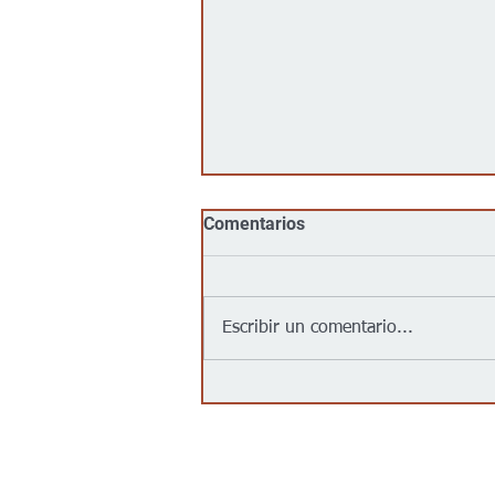
Comentarios
Escribir un comentario...
No, Walmart, Target, Kroger,
Food 4 Less y Costco no
tienen un acuerdo para
“entregar inmigrantes” a
partir del 1 de agosto de
Contáctanos/Contact us