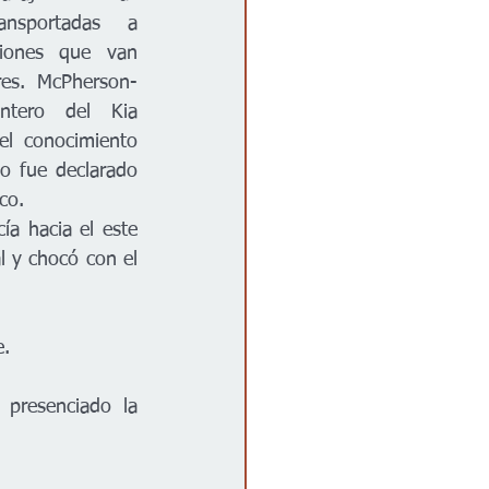
nsportadas a 
siones que van 
res. McPherson-
antero del Kia 
el conocimiento 
o fue declarado 
co.
a hacia el este 
l y chocó con el 
e.
presenciado la 