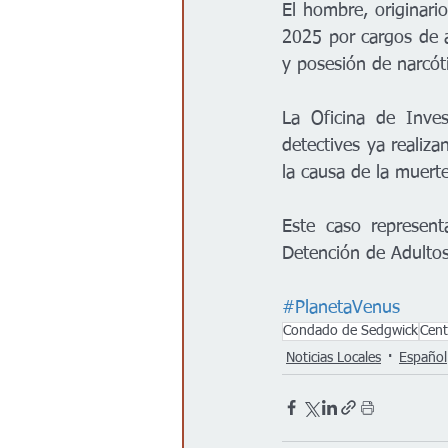
El hombre, originari
2025 por cargos de a
y posesión de narcót
La Oficina de Inves
detectives ya realiza
la causa de la muerte
Este caso represent
Detención de Adulto
#PlanetaVenus
Condado de Sedgwick
Cent
Noticias Locales
Español