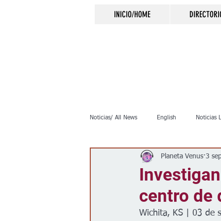
INICIO/HOME
DIRECTORI
Noticias/ All News
English
Noticias 
Planeta Venus
3 se
Inmigración
Crimen
Negocio
Investigan
centro de
Elecciones
Clima
Vivienda
Wichita, KS | 03 de 