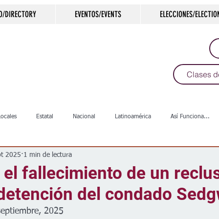
O/DIRECTORY
EVENTOS/EVENTS
ELECCIONES/ELECTIO
Clases d
Locales
Estatal
Nacional
Latinoamérica
Así Funciona...
pt 2025
1 min de lectura
s
Salud
Arte & Cultura
Deportes
COVID-19
Política
 el fallecimiento de un reclu
 detención del condado Sedg
Escuelas
Calles
Desamparados
Carreteras
Comunida
septiembre, 2025