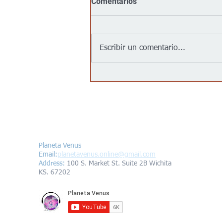
Comentarios
Escribir un comentario...
Goodwill llega al centro de
Wichita con su primera
tienda urbana para impulsar
oportunidades laborales y
programas comunitarios
Contáctanos/Contact us
Planeta Venus
Email:
planetavenus.online
@gmail.com
Address
:
100 S. Market St. Suite 2B Wichita
KS. 67202