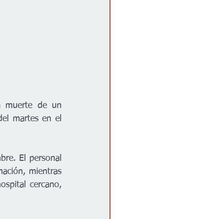
a muerte de un 
l martes en el 
re. El personal 
ación, mientras 
pital cercano, 