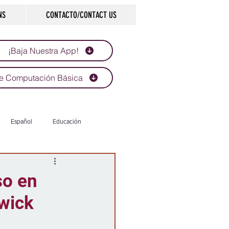
NS
CONTACTO/CONTACT US
¡Baja Nuestra App!
e Computación Básica
Español
Educación
Tecnología
Economía
so en
wick
d
Historias que inspiran