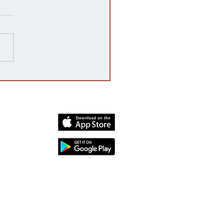
 es una auditoría post-
toral en Kansas y por qué
rta?
dia