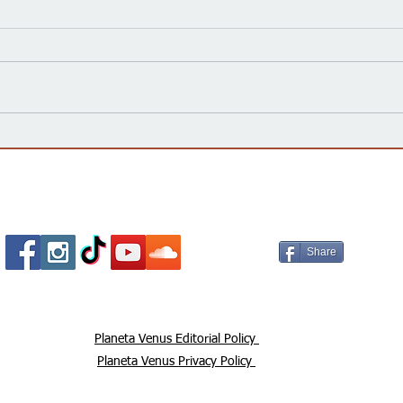
La campaña 'vota no' declara
¿Qué
Victoria, rechazando la
elec
enmienda constitucional por
impo
un amplio margen
Socializa Con Nosotros /
Our Social Me
Share
Planeta Venus Editorial Policy
Planeta Venus Privacy Policy