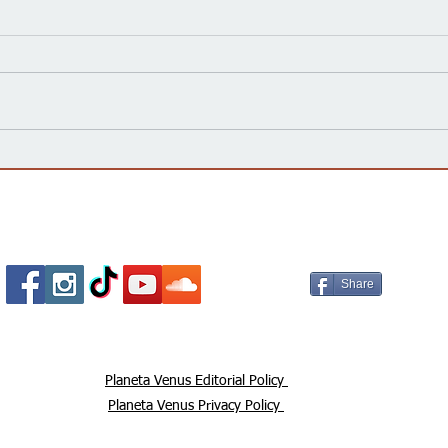
Kansas Define su Futuro en
Las 
las Primarias de 2026 y Mira
inte
hacia Noviembre
agua
Esta
Socializa Con Nosotros /
Our Social Me
Share
Planeta Venus Editorial Policy
Planeta Venus Privacy Policy