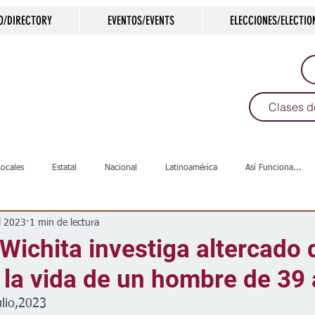
O/DIRECTORY
EVENTOS/EVENTS
ELECCIONES/ELECTIO
Clases d
Locales
Estatal
Nacional
Latinoamérica
Así Funciona...
l 2023
1 min de lectura
s
Salud
Arte & Cultura
Deportes
COVID-19
Política
 Wichita investiga altercado
 la vida de un hombre de 39
Escuelas
Calles
Desamparados
Carreteras
Comunida
ulio,2023