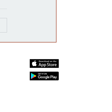
razones detrás de las
rrupciones en la venta de
cates mexicanos a
dos Unidos
dia