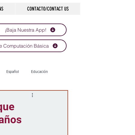
NS
CONTACTO/CONTACT US
¡Baja Nuestra App!
e Computación Básica
Español
Educación
Tecnología
Economía
 que
 años
d
Historias que inspiran