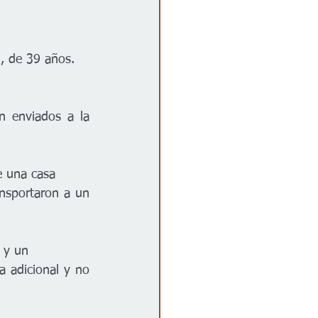
d, de 39 años.
 enviados a la 
de una casa
nsportaron a un 
x y un
 adicional y no 