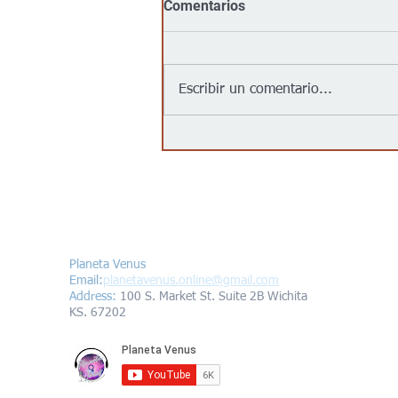
Comentarios
Escribir un comentario...
Jalapeños vinculados a un
brote de salmonela en EEUU
provienen de una granja en
México: autoridades
Contáctanos/Contact us
Planeta Venus
Email:
planetavenus.online
@gmail.com
Address
:
100 S. Market St. Suite 2B Wichita
KS. 67202