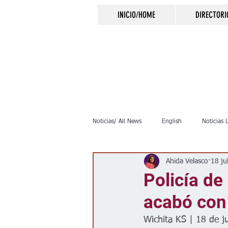
INICIO/HOME
DIRECTORI
Noticias/ All News
English
Noticias 
Ahida Velasco
18 ju
Inmigración
Crimen
Negocio
Policía de
acabó con
Elecciones
Clima
Vivienda
Wichita KS | 18 de j