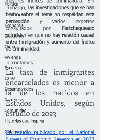
mayores índices de criminalidad. Sin 
Política
embargo, 
las investigaciones que se han 
hecho sobre el tema no respaldan esta 
Tecnología
percepción
 y varios expertos 
Economía
consultados por 
Factchequeado
coinciden en que 
no hay relación causal 
Elecciones
entre inmigración y aumento del índice 
Clima
de criminalidad
.
Vivienda
Te contamos:
Escuelas
La tasa de inmigrantes 
Calles
encarcelados es menor a 
la de los nacidos en 
Desamparados
Estados Unidos, según 
Carreteras
estudio de 2023
Comunidad
Historias que inspiran
Gobierno
Un estudio publicado por el National 
Bureau of Economic Research en 2023 