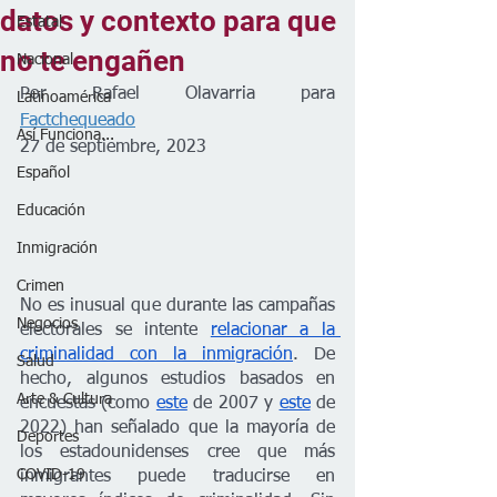
datos y contexto para que
Estatal
no te engañen
Nacional
Por Rafael Olavarria para 
Latinoamérica
Factchequeado
Así Funciona...
27 de septiembre, 2023
Español
Educación
Inmigración
Crimen
No es inusual que durante las campañas 
Negocios
electorales se intente 
relacionar a la 
criminalidad con la inmigración
. De 
Salud
hecho, algunos estudios basados en 
Arte & Cultura
encuestas (como 
este
 de 2007 y 
este
 de 
2022) han señalado que la mayoría de 
Deportes
los estadounidenses cree que más 
COVID-19
inmigrantes puede traducirse en 