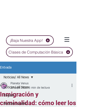
¡Baja Nuestra App!
Clases de Computación Básica
Entrada
Noticias/ All News
Planeta Venus
Noticias/ All News
27 sept 2023
6 min de lectura
Inmigración y
English
criminalidad: cómo leer los
Noticias Locales