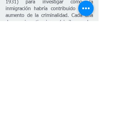
1931) para investigar cómo la 
inmigración habría contribuido con el 
aumento de la criminalidad. Cada una 
de esas investigaciones (similares a las 
que hemos mencionado en la nota) 
arrojó como resultado que la tasa de 
criminalidad entre los nacidos en el 
extranjero era menor que la de los 
nacidos en Estados Unidos.
Datos migratorios de 
Estados Unidos
La población total de Estados Unidos es 
de aproximadamente 
335 millones de 
personas
. La cifra de personas 
indocumentadas para 2021 era de 
aproximadamente 11.2 millones, es 
decir, 
el 3.3% de la población
, de 