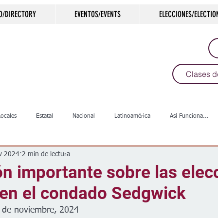
O/DIRECTORY
EVENTOS/EVENTS
ELECCIONES/ELECTIO
Clases d
Locales
Estatal
Nacional
Latinoamérica
Así Funciona...
v 2024
2 min de lectura
s
Salud
Arte & Cultura
Deportes
COVID-19
Política
n importante sobre las elec
 en el condado Sedgwick
Escuelas
Calles
Desamparados
Carreteras
Comunida
 de noviembre, 2024