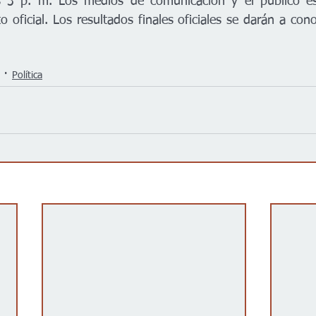
 3 p. m. Los medios de comunicación y el público est
to oficial. Los resultados finales oficiales se darán a con
Política