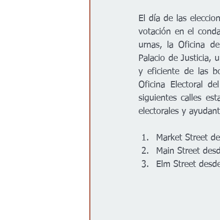
Gobierno
Espectáculos
El día de las elecci
votación en el cond
urnas, la Oficina d
Palacio de Justicia, u
y eficiente de las b
Oficina Electoral d
siguientes calles est
electorales y ayudan
Market Street de
Main Street desd
Elm Street desd