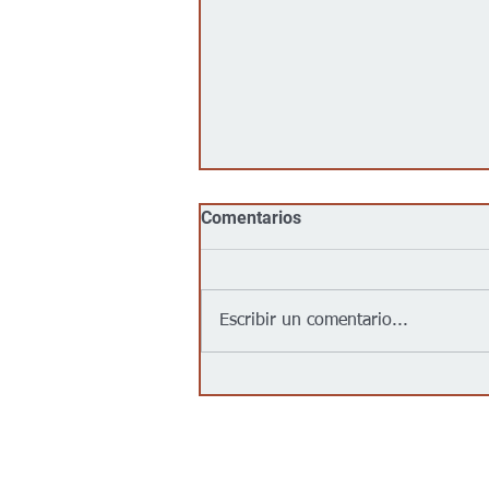
Comentarios
Escribir un comentario...
Goodwill llega al centro de
Wichita con su primera
tienda urbana para impulsar
oportunidades laborales y
programas comunitarios
Contáctanos/Contact us