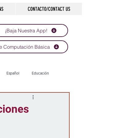
NS
CONTACTO/CONTACT US
¡Baja Nuestra App!
e Computación Básica
Español
Educación
Tecnología
Economía
ciones
d
Historias que inspiran