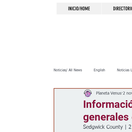
INICIO/HOME
DIRECTORI
Noticias/ All News
English
Noticias 
Planeta Venus
2 no
Inmigración
Crimen
Negocio
Informació
generales
Elecciones
Clima
Vivienda
Sedgwick County | 2