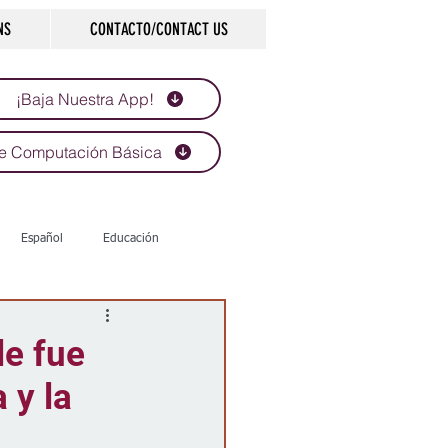
NS
CONTACTO/CONTACT US
¡Baja Nuestra App!
e Computación Básica
Español
Educación
Tecnología
Economía
le fue
 y la
d
Historias que inspiran