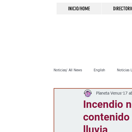
INICIO/HOME
DIRECTORI
Noticias/ All News
English
Noticias 
Planeta Venus
17 a
Inmigración
Crimen
Negocio
Incendio 
contenido 
Elecciones
Clima
Vivienda
lluvia