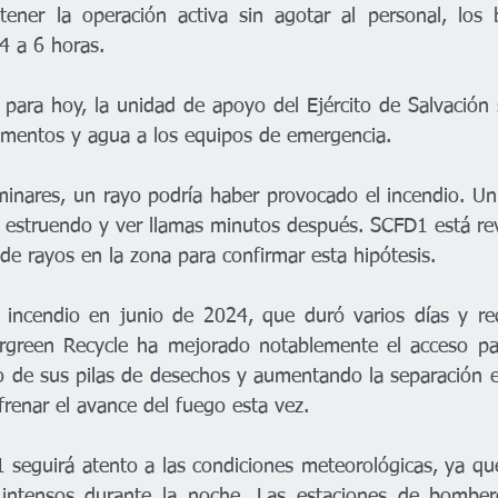
ener la operación activa sin agotar al personal, los 
4 a 6 horas.
o para hoy, la unidad de apoyo del Ejército de Salvación 
limentos y agua a los equipos de emergencia.
minares, un rayo podría haber provocado el incendio. Un v
 estruendo y ver llamas minutos después. SCFD1 está re
 de rayos en la zona para confirmar esta hipótesis.
 incendio en junio de 2024, que duró varios días y req
rgreen Recycle ha mejorado notablemente el acceso par
 de sus pilas de desechos y aumentando la separación ent
renar el avance del fuego esta vez.
 seguirá atento a las condiciones meteorológicas, ya que
intensos durante la noche. Las estaciones de bomber