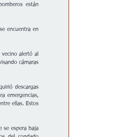
bomberos están 
se encuentra en 
ecino alertó al 
visando cámaras 
uirió descargas 
a emergencias, 
re ellas. Estos 
 se espera baja 
os del condado 