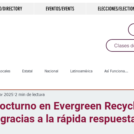
O/DIRECTORY
EVENTOS/EVENTS
ELECCIONES/ELECTIO
Clases d
Locales
Estatal
Nacional
Latinoamérica
Así Funciona...
br 2025
2 min de lectura
s
Salud
Arte & Cultura
Deportes
COVID-19
Política
nocturno en Evergreen Recyc
gracias a la rápida respuesta
Escuelas
Calles
Desamparados
Carreteras
Comunida