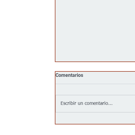
Comentarios
Escribir un comentario...
Goodwill llega al centro de
Wichita con su primera
tienda urbana para impulsar