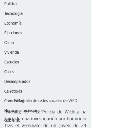
Política
Tecnología
Economía
Elecciones
Clima
Vivienda
Escuelas
Calles
Desamparados
Carreteras
Fotografía de redes sociales de WPD
Comunidad
Historias que inspiran
Wichita, KS – La Policía de Wichita ha 
iniciado una investigación por homicidio 
Gobierno
tras el asesinato de un joven de 24 