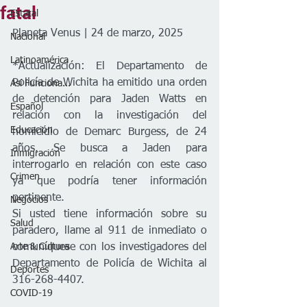
fatal
Estatal
Planeta Venus | 24 de marzo, 2025
Nacional
Latinoamérica
*Actualización:
 El Departamento de 
Policía de Wichita ha emitido una orden 
Así Funciona...
de detención para Jaden Watts en 
Español
relación con la investigación del 
Educación
homicidio de Demarc Burgess, de 24 
años. Se busca a Jaden para 
Inmigración
interrogarlo en relación con este caso 
Crimen
ya que podría tener información 
pertinente. 
Negocios
Si usted tiene información sobre su 
Salud
paradero, llame al 911 de inmediato o 
Arte & Cultura
comuníquese con los investigadores del 
Departamento de Policía de Wichita al 
Deportes
316-268-4407.
COVID-19