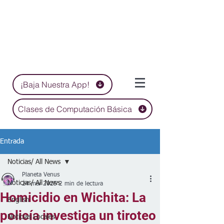
¡Baja Nuestra App!
Clases de Computación Básica
Entrada
Noticias/ All News
Planeta Venus
Noticias/ All News
24 mar 2025
2 min de lectura
Homicidio en Wichita: La
English
policía investiga un tiroteo
Noticias Locales