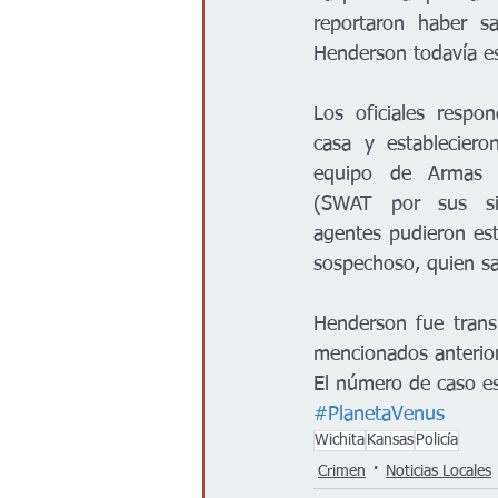
reportaron haber sa
Henderson todavía e
Los oficiales respon
casa y estableciero
equipo de Armas y 
(SWAT por sus sig
agentes pudieron est
sospechoso, quien sa
Henderson fue trans
mencionados anteriorm
El número de caso 
#PlanetaVenus
Wichita
Kansas
Policía
Crimen
Noticias Locales