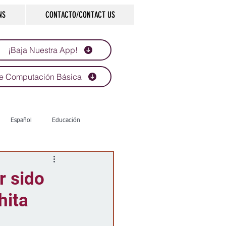
NS
CONTACTO/CONTACT US
¡Baja Nuestra App!
e Computación Básica
Español
Educación
Tecnología
Economía
r sido
hita
d
Historias que inspiran