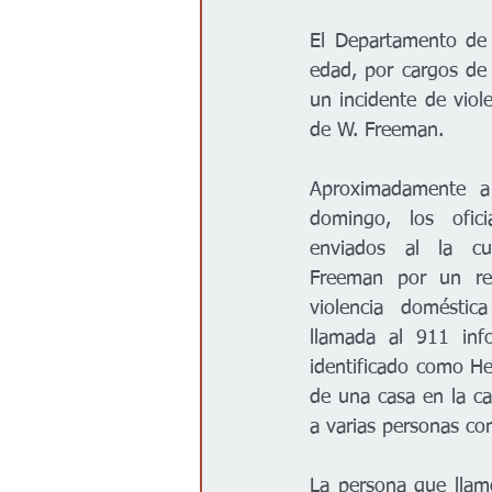
Gobierno
Espectáculos
El Departamento de 
edad, por cargos de 
un incidente de viol
de W. Freeman.
Aproximadamente a 
domingo, los ofic
enviados al la c
Freeman por un rep
violencia domésti
llamada al 911 inf
identificado como He
de una casa en la c
a varias personas co
La persona que llamó