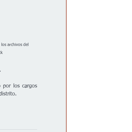
los archivos del 
ck
.
por los cargos 
istrito. 