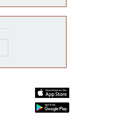
razones detrás de las
rrupciones en la venta de
cates mexicanos a
dos Unidos
dia