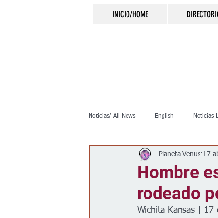
INICIO/HOME
DIRECTORI
Noticias/ All News
English
Noticias 
Planeta Venus
17 a
Inmigración
Crimen
Negocio
Hombre es
rodeado po
Elecciones
Clima
Vivienda
Wichita Kansas | 17 