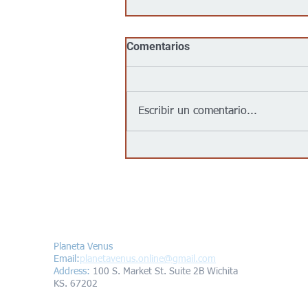
Comentarios
Escribir un comentario...
Jalapeños vinculados a un
brote de salmonela en EEUU
provienen de una granja en
México: autoridades
Contáctanos/Contact us
Planeta Venus
Email:
planetavenus.online
@gmail.com
Address
:
100 S. Market St. Suite 2B Wichita
KS. 67202