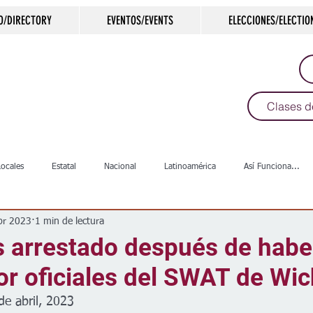
O/DIRECTORY
EVENTOS/EVENTS
ELECCIONES/ELECTIO
Clases d
Locales
Estatal
Nacional
Latinoamérica
Así Funciona...
br 2023
1 min de lectura
s
Salud
Arte & Cultura
Deportes
COVID-19
Política
 arrestado después de habe
r oficiales del SWAT de Wic
Escuelas
Calles
Desamparados
Carreteras
Comunida
de abril, 2023