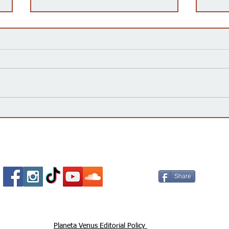
Kansas Define su Futuro en
Las 
las Primarias de 2026 y Mira
inte
hacia Noviembre
agua
Esta
Socializa Con Nosotros /
Our Social Me
Share
Planeta Venus Editorial Policy