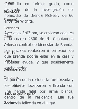
Política
homicidio en primer grado, como 
resultado de la investigación del 
Tecnología
homicidio de Brenda McNeely de 66 
Economía
años, de Wichita.
Elecciones
Ayer a las 3:03 pm, se enviaron agentes 
Clima
a la cuadra 2300 de N. Chautauqua 
Vivienda
para un control de bienestar de Brenda. 
Los oficiales recibieron información de 
Escuelas
que Brenda podría estar en la casa y 
Calles
necesitar ayuda, y que posiblemente 
estaba herida.
Desamparados
Carreteras
La puerta de la residencia fue forzada y 
los oficiales localizaron a Brenda con 
Comunidad
una herida fatal por arma blanca, 
Historias que inspiran
dentro de la residencia. Ella fue 
Gobierno
declarada fallecida en el lugar.