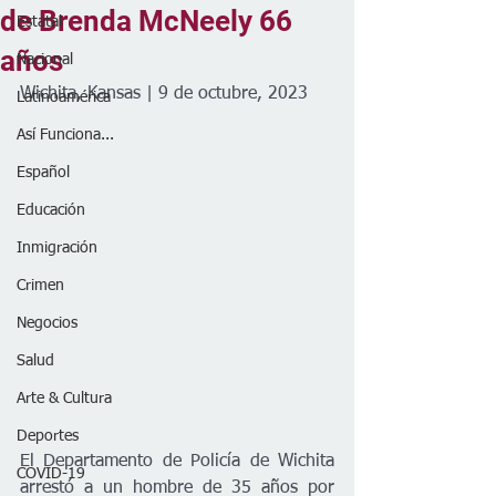
de Brenda McNeely 66
Estatal
años
Nacional
Wichita, Kansas | 9 de octubre, 2023
Latinoamérica
Así Funciona...
Español
Educación
Inmigración
Crimen
Negocios
Salud
Arte & Cultura
Deportes
El Departamento de Policía de Wichita 
COVID-19
arrestó a un hombre de 35 años por 