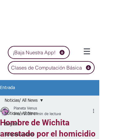
¡Baja Nuestra App!
Clases de Computación Básica
Entrada
Noticias/ All News
Planeta Venus
Noticias/ All News
9 oct 2023
1 min de lectura
Hombre de Wichita
English
arrestado por el homicidio
Noticias Locales