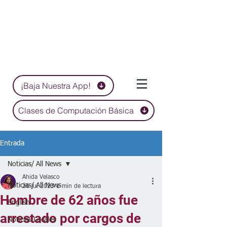
¡Baja Nuestra App!
Clases de Computación Básica
Entrada
Noticias/ All News
Ahida Velasco
Noticias/ All News
26 jul 2023
1 min de lectura
Hombre de 62 años fue
English
arrestado por cargos de
Noticias Locales