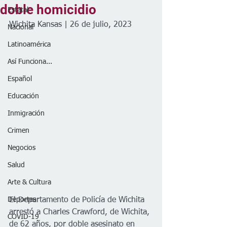
doble homicidio
Estatal
Wichita Kansas | 26 de julio, 2023
Nacional
Latinoamérica
Así Funciona...
Español
Educación
Inmigración
Crimen
Negocios
Salud
Arte & Cultura
Deportes
El Departamento de Policía de Wichita 
arrestó a Charles Crawford, de Wichita, 
COVID-19
de 62 años, por doble asesinato en 