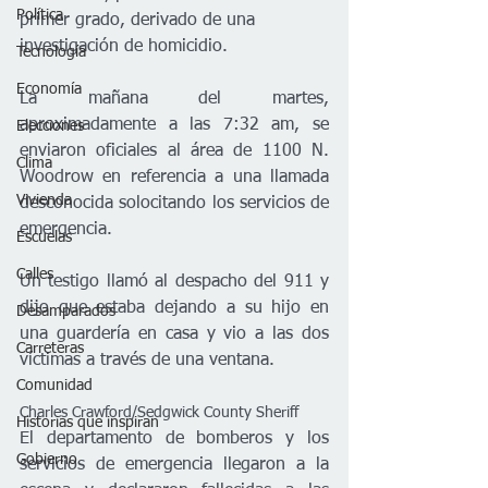
Política
primer grado, derivado de una 
investigación de homicidio.
Tecnología
Economía
La mañana del martes, 
aproximadamente a las 7:32 am, se 
Elecciones
enviaron oficiales al área de 1100 N. 
Clima
Woodrow en referencia a una llamada 
Vivienda
desconocida solocitando los servicios de 
emergencia. 
Escuelas
Calles
Un testigo llamó al despacho del 911 y 
dijo que estaba dejando a su hijo en 
Desamparados
una guardería en casa y vio a las dos 
Carreteras
víctimas a través de una ventana.
Comunidad
Charles Crawford/Sedgwick County Sheriff
Historias que inspiran
El departamento de bomberos y los 
Gobierno
servicios de emergencia llegaron a la 