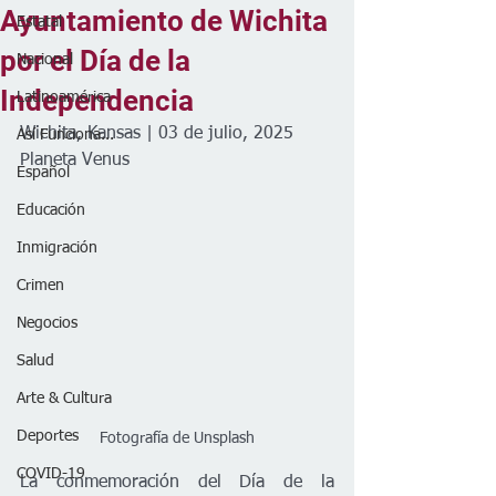
Ayuntamiento de Wichita
Estatal
por el Día de la
Nacional
Independencia
Latinoamérica
Wichita, Kansas | 03 de julio, 2025
Así Funciona...
Planeta Venus
Español
Educación
Inmigración
Crimen
Negocios
Salud
Arte & Cultura
Deportes
Fotografía de Unsplash
COVID-19
La conmemoración del Día de la 