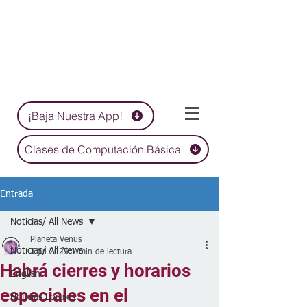
¡Baja Nuestra App!
Clases de Computación Básica
Entrada
Noticias/ All News
Planeta Venus
Noticias/ All News
3 jul 2025
1 min de lectura
Habrá cierres y horarios
English
especiales en el
Noticias Locales