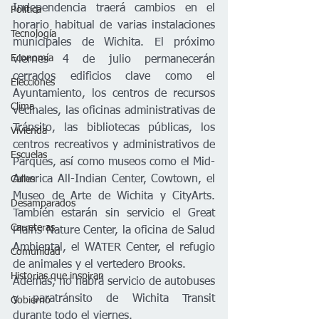
Independencia traerá cambios en el 
Política
horario habitual de varias instalaciones 
Tecnología
municipales de Wichita. El próximo 
Economía
viernes 4 de julio permanecerán 
cerrados edificios clave como el 
Elecciones
Ayuntamiento, los centros de recursos 
Clima
vecinales, las oficinas administrativas de 
Tránsito, las bibliotecas públicas, los 
Vivienda
centros recreativos y administrativos de 
Escuelas
Parques, así como museos como el Mid-
America All-Indian Center, Cowtown, el 
Calles
Museo de Arte de Wichita y CityArts. 
Desamparados
También estarán sin servicio el Great 
Carreteras
Plains Nature Center, la oficina de Salud 
Ambiental, el WATER Center, el refugio 
Comunidad
de animales y el vertedero Brooks.
Historias que inspiran
Además, no habrá servicio de autobuses 
y paratránsito de Wichita Transit 
Gobierno
durante todo el viernes.