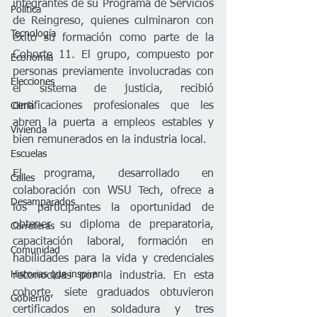
integrantes de su Programa de Servicios 
Política
de Reingreso, quienes culminaron con 
Tecnología
éxito su formación como parte de la 
Cohorte 11. El grupo, compuesto por 
Economía
personas previamente involucradas con 
Elecciones
el sistema de justicia, recibió 
certificaciones profesionales que les 
Clima
abren la puerta a empleos estables y 
Vivienda
bien remunerados en la industria local.
Escuelas
El programa, desarrollado en 
Calles
colaboración con WSU Tech, ofrece a 
Desamparados
los participantes la oportunidad de 
obtener su diploma de preparatoria, 
Carreteras
capacitación laboral, formación en 
Comunidad
habilidades para la vida y credenciales 
Historias que inspiran
reconocidas por la industria. En esta 
cohorte, siete graduados obtuvieron 
Gobierno
certificados en soldadura y tres 