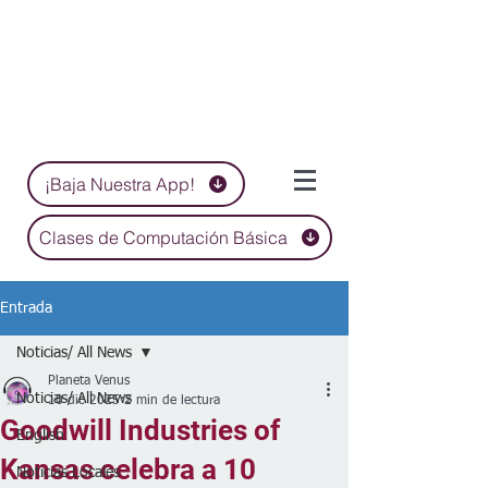
¡Baja Nuestra App!
Clases de Computación Básica
Entrada
Noticias/ All News
Planeta Venus
Noticias/ All News
10 dic 2025
2 min de lectura
Goodwill Industries of
English
Kansas celebra a 10
Noticias Locales