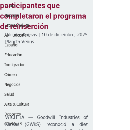
participantes que
Estatal
completaron el programa
Nacional
de reinserción
Latinoamérica
Wichita, Kansas | 10 de diciembre, 2025
Así Funciona...
Planeta Venus
Español
Educación
Inmigración
Crimen
Negocios
Salud
Arte & Cultura
Deportes
WICHITA
 —
 Goodwill Industries of 
COVID-19
Kansas (GWKS) reconoció a diez 