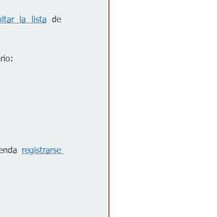
ltar la lista
 de 
rio:  
ienda 
registrarse 