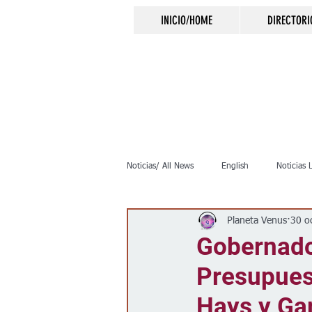
INICIO/HOME
DIRECTORI
Noticias/ All News
English
Noticias 
Planeta Venus
30 o
Inmigración
Crimen
Negocio
Gobernador
Presupues
Elecciones
Clima
Vivienda
Hays y Ga