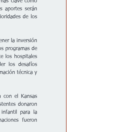
emas clave como 
s aportes serán 
oridades de los 
ner la inversión 
los programas de 
 los hospitales 
r los desafíos 
ación técnica y 
n con el Kansas 
tentes donaron 
fantil para la 
aciones fueron 