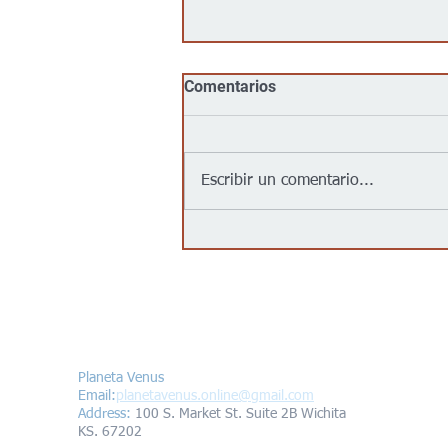
Comentarios
Escribir un comentario...
Jalapeños vinculados a un
brote de salmonela en EEUU
provienen de una granja en
México: autoridades
Contáctanos/Contact us
Planeta Venus
Email:
planetavenus.online
@gmail.com
Address
:
100 S. Market St. Suite 2B Wichita
KS. 67202