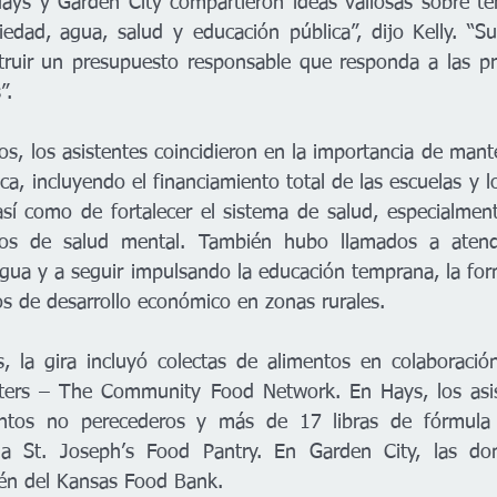
Hays y Garden City compartieron ideas valiosas sobre t
edad, agua, salud y educación pública”, dijo Kelly. “Su
truir un presupuesto responsable que responda a las pri
”.
s, los asistentes coincidieron en la importancia de mante
ca, incluyendo el financiamiento total de las escuelas y 
así como de fortalecer el sistema de salud, especialmente
cios de salud mental. También hubo llamados a atende
agua y a seguir impulsando la educación temprana, la form
os de desarrollo económico en zonas rurales.
, la gira incluyó colectas de alimentos en colaboració
ers – The Community Food Network. En Hays, los asis
ntos no perecederos y más de 17 libras de fórmula in
a St. Joseph’s Food Pantry. En Garden City, las don
cén del Kansas Food Bank. 