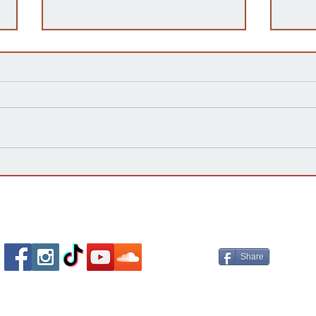
Kansas Define su Futuro en
Las 
las Primarias de 2026 y Mira
inte
hacia Noviembre
agua
Esta
Socializa Con Nosotros /
Our Social Me
Share