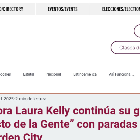
O/DIRECTORY
EVENTOS/EVENTS
ELECCIONES/ELECTIO
Clases d
Locales
Estatal
Nacional
Latinoamérica
Así Funciona...
ct 2025
2 min de lectura
s
Salud
Arte & Cultura
Deportes
COVID-19
Política
a Laura Kelly continúa su gi
to de la Gente” con paradas
Escuelas
Calles
Desamparados
Carreteras
Comunida
rden City