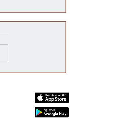
razones detrás de las
rrupciones en la venta de
cates mexicanos a
dos Unidos
dia