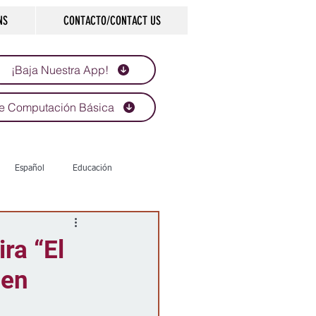
NS
CONTACTO/CONTACT US
¡Baja Nuestra App!
e Computación Básica
Español
Educación
Tecnología
Economía
ra “El
 en
d
Historias que inspiran