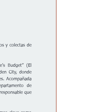
s y colectas de 
’s Budget” (El 
en City, donde 
tes. Acompañada 
epartamento de 
responsable que 