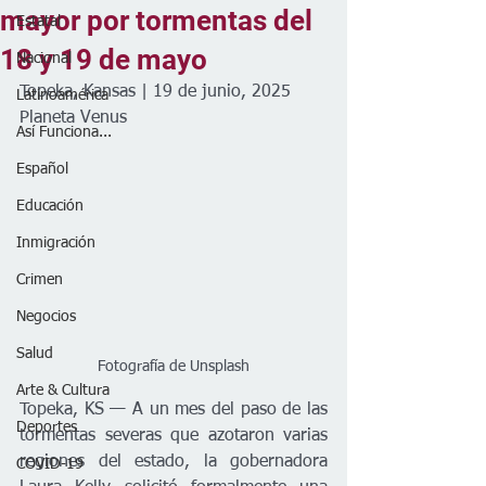
mayor por tormentas del
Estatal
18 y 19 de mayo
Nacional
Topeka, Kansas | 19 de junio, 2025
Latinoamérica
Planeta Venus
Así Funciona...
Español
Educación
Inmigración
Crimen
Negocios
Salud
Fotografía de Unsplash
Arte & Cultura
Topeka, KS — A un mes del paso de las 
Deportes
tormentas severas que azotaron varias 
regiones del estado, la gobernadora 
COVID-19