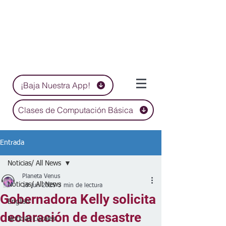
¡Baja Nuestra App!
Clases de Computación Básica
Entrada
Noticias/ All News
Planeta Venus
Noticias/ All News
19 jun 2025
3 min de lectura
Gobernadora Kelly solicita
English
declaración de desastre
Noticias Locales