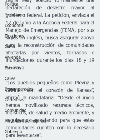
Laura Kelly solicitó formalmente una 
Política
declaración de desastre mayor al 
Tecnología
gobierno federal. La petición, enviada el 
17 de junio a la Agencia Federal para el 
Economía
Manejo de Emergencias (FEMA, por sus 
Elecciones
siglas en inglés), busca asegurar apoyo 
para la reconstrucción de comunidades 
Clima
afectadas por vientos, tornados e 
Vivienda
inundaciones durante los días 18 y 19 
de mayo.
Escuelas
Calles
“Los pueblos pequeños como Plevna y 
Desamparados
Grinnell son el corazón de Kansas”, 
afirmó la mandataria. “Desde el inicio 
Carreteras
hemos movilizado recursos técnicos, 
Comunidad
logísticos, de salud y medio ambiente, y 
seguiremos trabajando para que estas 
Historias que inspiran
comunidades cuenten con lo necesario 
Gobierno
para levantarse”.