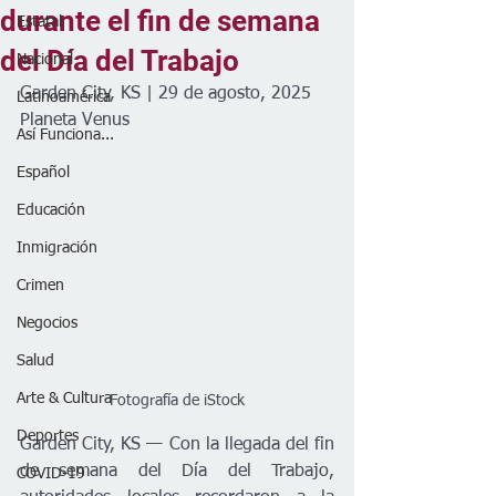
durante el fin de semana
Estatal
del Día del Trabajo
Nacional
Garden City, KS | 29 de agosto, 2025
Latinoamérica
Planeta Venus
Así Funciona...
Español
Educación
Inmigración
Crimen
Negocios
Salud
Arte & Cultura
Fotografía de iStock
Deportes
Garden City, KS — Con la llegada del fin 
de semana del Día del Trabajo, 
COVID-19