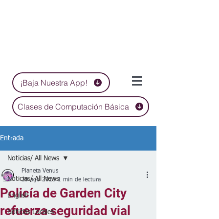
¡Baja Nuestra App!
Clases de Computación Básica
Entrada
Noticias/ All News
Planeta Venus
Noticias/ All News
29 ago 2025
1 min de lectura
Policía de Garden City
English
refuerza seguridad vial
Noticias Locales