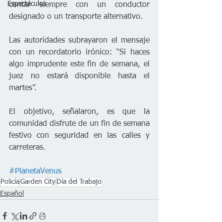
Espectáculos
contar siempre con un conductor 
designado o un transporte alternativo.
Las autoridades subrayaron el mensaje 
con un recordatorio irónico: “Si haces 
algo imprudente este fin de semana, el 
juez no estará disponible hasta el 
martes”.
El objetivo, señalaron, es que la 
comunidad disfrute de un fin de semana 
festivo con seguridad en las calles y 
carreteras.
#PlanetaVenus
Policía
Garden City
Día del Trabajo
Español