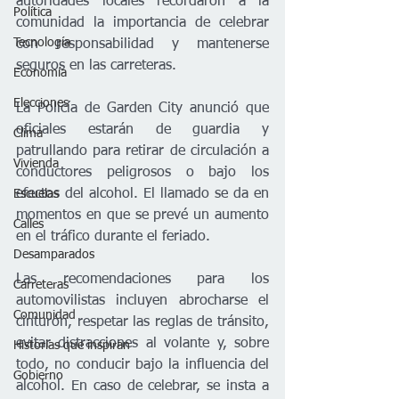
autoridades locales recordaron a la 
Política
comunidad la importancia de celebrar 
Tecnología
con responsabilidad y mantenerse 
seguros en las carreteras.
Economía
Elecciones
La Policía de Garden City anunció que 
oficiales estarán de guardia y 
Clima
patrullando para retirar de circulación a 
Vivienda
conductores peligrosos o bajo los 
efectos del alcohol. El llamado se da en 
Escuelas
momentos en que se prevé un aumento 
Calles
en el tráfico durante el feriado.
Desamparados
Las recomendaciones para los 
Carreteras
automovilistas incluyen abrocharse el 
Comunidad
cinturón, respetar las reglas de tránsito, 
evitar distracciones al volante y, sobre 
Historias que inspiran
todo, no conducir bajo la influencia del 
Gobierno
alcohol. En caso de celebrar, se insta a 