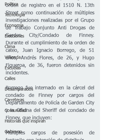
Política
orden de registro en el 1510 N. 13th 
Street como continuación de múltiples 
Tecnología
investigaciones realizadas por el Grupo 
Economía
de Trabajo Conjunto Anti Drogas de 
Garden City/Condado de Finney. 
Elecciones
Durante el cumplimiento de la orden de 
Clima
cateo, Juan Ignacio Borrego, de 51 
Vivienda
años, Andrés Flores, de 26, y Hugo 
Figueroa, de 36, fueron detenidos sin 
Escuelas
incidentes.   
Calles
Borrego fue internado en la cárcel del 
Desamparados
condado de Finney por cargos del 
Carreteras
Departamento de Policía de Garden City 
y la Oficina del Sheriff del condado de 
Comunidad
Finney, que incluyen:
Historias que inspiran
Gobierno
Múltiples cargos de posesión de 