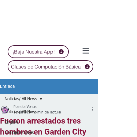
¡Baja Nuestra App!
Clases de Computación Básica
Entrada
Noticias/ All News
Planeta Venus
Noticias/ All News
11 jul 2024
1 min de lectura
Fueron arrestados tres
English
hombres en Garden City
Noticias Locales