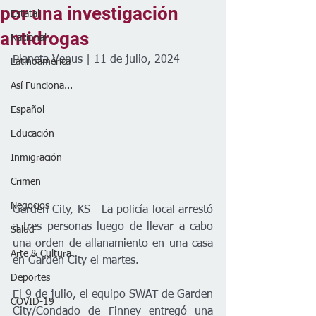
por una investigación
Estatal
antidrogas
Nacional
Planeta Venus | 11 de julio, 2024
Latinoamérica
Así Funciona...
Español
Educación
Inmigración
Crimen
Negocios
Garden City, KS - La policía local arrestó 
a tres personas luego de llevar a cabo 
Salud
una orden de allanamiento en una casa 
Arte & Cultura
en Garden City el martes.   
Deportes
El 9 de julio, el equipo SWAT de Garden 
COVID-19
City/Condado de Finney entregó una 