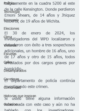
Política
trágicamente en la cuadra 5200 al este 
de la calle Kensington. Donde perdieron 
Tecnología
Emoni Shears, de 14 años y Jhiquez 
Economía
Roberts, de 19 años de Wichita.
Elecciones
El 30 de enero de 2024, los 
Clima
investigadores del WPD localizaron y 
detuvieron con éxito a tres sospechosos 
Vivienda
adicionales, un hombre de 16 años, uno 
Escuelas
de 17 años y otro de 15 años, todos 
Calles
arrestados por dos cargos graves por 
homicidio.
Desamparados
Carreteras
El departamento de policía continúa 
investigando este crimen. 
Comunidad
Historias que inspiran
Si usted tiene alguna información 
Gobierno
relacionada con este caso y aún no ha 
hablado con los investigadores, 