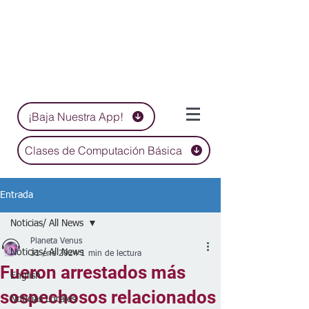
¡Baja Nuestra App!
Clases de Computación Básica
Entrada
Noticias/ All News
Planeta Venus
Noticias/ All News
31 ene 2024
1 min de lectura
Fueron arrestados más
English
sospechosos relacionados
Noticias Locales