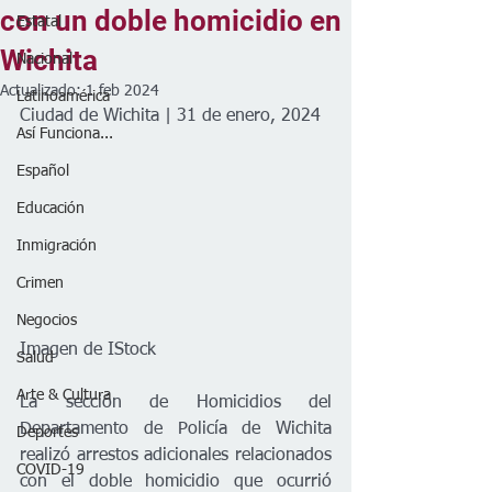
con un doble homicidio en
Estatal
Wichita
Nacional
Actualizado:
1 feb 2024
Latinoamérica
Ciudad de Wichita | 31 de enero, 2024
Así Funciona...
Español
Educación
Inmigración
Crimen
Negocios
Imagen de IStock
Salud
Arte & Cultura
La sección de Homicidios del 
Departamento de Policía de Wichita 
Deportes
realizó arrestos adicionales relacionados 
COVID-19
con el doble homicidio que ocurrió 