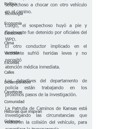
Política
sospechoso a chocar con otro vehículo 
en el camino. 
Tecnología
Economía
Luego, el sospechoso huyó a pie y 
finalmente fue detenido por oficiales del 
Elecciones
WPD.
Clima
El otro conductor implicado en el 
Vivienda
accidente sufrió heridas leves y no 
necesitó
Escuelas
atención médica inmediata.
Calles
Los detectives del departamento de 
Desamparados
policía están trabajando en los 
Carreteras
próximos pasos de la investigación.
Comunidad
La Patrulla de Caminos de Kansas está 
Historias que inspiran
investigando las circunstancias que 
Gobierno
rodearon la colisión del vehículo, para 