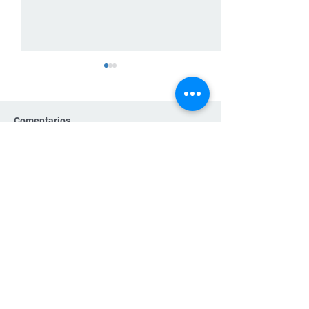
Comentarios
La campaña 'vota no'
¿Qué es una audi
Escribir un comentario...
declara Victoria,
post-electoral e
rechazando la enmienda
y por qué impor
constitucional por un
amplio margen
Contáctanos/Contact us
Planeta Venus