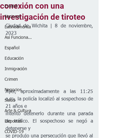
conexión con una
Estatal
investigación de tiroteo
Nacional
Ciudad de Wichita | 8 de noviembre, 
Latinoamérica
2023
Así Funciona...
Español
Educación
Inmigración
Crimen
Negocios
Ayer, aproximadamente a las 11:25 
a.m., la policía localizó al sospechoso de 
Salud
21 años e
Arte & Cultura
intentó detenerlo durante una parada 
de tráfico. El sospechoso se negó a 
Deportes
detenerse y 
COVID-19
se produjo una persecución que llevó al 