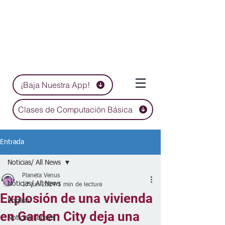
¡Baja Nuestra App!
Clases de Computación Básica
Entrada
Noticias/ All News
Planeta Venus
Noticias/ All News
17 jun 2024
1 min de lectura
Explosión de una vivienda
English
en Garden City deja una
Noticias Locales