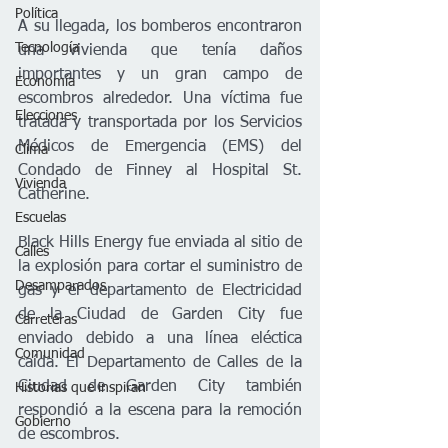
Política
A su llegada, los bomberos encontraron 
Tecnología
una vivienda que tenía daños 
importantes y un gran campo de 
Economía
escombros alrededor. Una víctima fue 
Elecciones
tratada y transportada por los Servicios 
Médicos de Emergencia (EMS) del 
Clima
Condado de Finney al Hospital St. 
Vivienda
Catherine. 
Escuelas
Black Hills Energy fue enviada al sitio de 
Calles
la explosión para cortar el suministro de 
Desamparados
gas y el departamento de Electricidad 
de la Ciudad de Garden City fue 
Carreteras
enviado debido a una línea eléctica 
Comunidad
caída. El Departamento de Calles de la 
Ciudad de Garden City también 
Historias que inspiran
respondió a la escena para la remoción 
Gobierno
de escombros. 