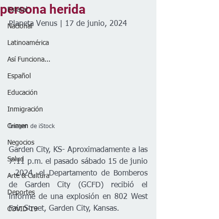
persona herida
Estatal
Planeta Venus | 17 de junio, 2024
Nacional
Latinoamérica
Así Funciona...
Español
Educación
Inmigración
Crimen
Imagen de iStock
Negocios
Garden City, KS- Aproximadamente a las 
Salud
7:11 p.m. el pasado sábado 15 de junio 
, 2024, el Departamento de Bomberos 
Arte & Cultura
de Garden City (GCFD) recibió el 
Deportes
informe de una explosión en 802 West 
Fair Street, Garden City, Kansas. 
COVID-19