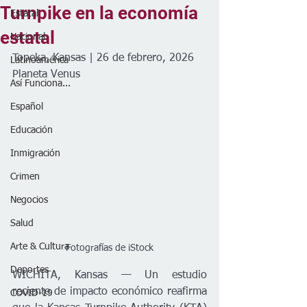
Turnpike en la economía
Estatal
estatal
Nacional
Topeka, Kansas | 26 de febrero, 2026
Latinoamérica
Planeta Venus
Así Funciona...
Español
Educación
Inmigración
Crimen
Negocios
Salud
Arte & Cultura
Fotografías de iStock
Deportes
WICHITA, Kansas — Un estudio 
reciente de impacto económico reafirma 
COVID-19