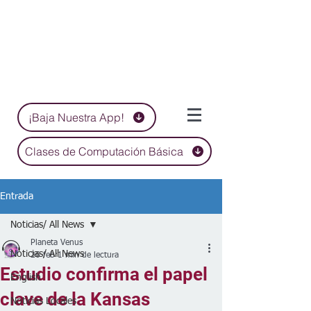
¡Baja Nuestra App!
Clases de Computación Básica
Entrada
Noticias/ All News
Planeta Venus
Noticias/ All News
26 feb
1 min de lectura
Estudio confirma el papel
English
clave de la Kansas
Noticias Locales