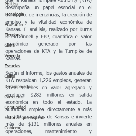
que la Kansas Turnpike Authority (KTA) 
Política
desempeña un papel esencial en el 
Tecnología
transporte de mercancías, la creación de 
empleo y la vitalidad económica de 
Economía
Kansas. El análisis, realizado por Burns 
Elecciones
& McDonnell y EBP, cuantifica el valor 
económico generado por las 
Clima
operaciones de KTA y la Turnpike de 
Vivienda
Kansas.
Escuelas
Según el informe, los gastos anuales de 
Calles
KTA respaldan 1,226 empleos, generan 
Desamparados
$126 millones en valor agregado y 
producen $282 millones en salida 
Carreteras
económica en todo el estado. La 
Comunidad
autoridad emplea directamente a más 
de 300 residentes de Kansas e invierte 
Historias que inspiran
más de $131 millones anuales en 
Gobierno
operaciones, mantenimiento y 