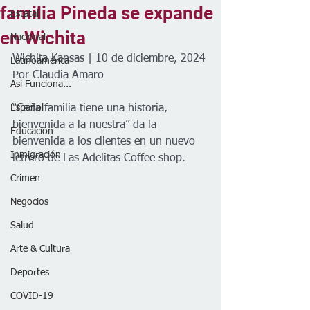
familia Pineda se expande
Estatal
en Wichita
Nacional
Wichita Kansas | 10 de diciembre, 2024
Latinoamérica
Por Claudia Amaro 
Así Funciona...
Español
“Cada familia tiene una historia, 
bienvenida a la nuestra” da la 
Educación
bienvenida a los clientes en un nuevo 
Inmigración
letrero de Las Adelitas Coffee shop.
Crimen
Negocios
Salud
Arte & Cultura
Deportes
COVID-19