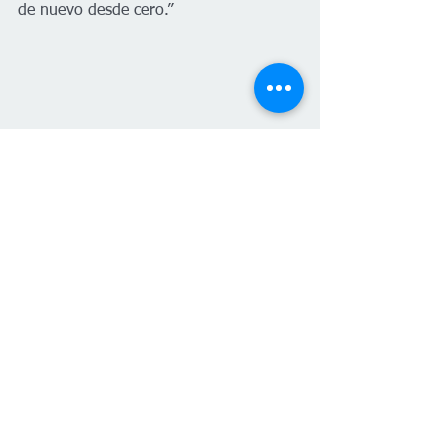
de nuevo desde cero.”
Un nuevo logo se encuentra ahora a la 
entrada del local y en sus redes sociales. 
Oscar se siente orgulloso de cada paso 
del proceso del café, desde valorar el 