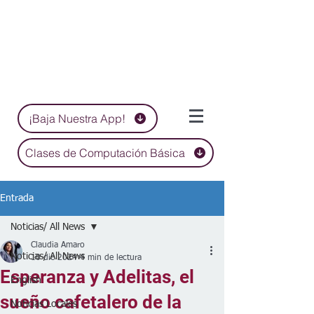
¡Baja Nuestra App!
Clases de Computación Básica
Entrada
Noticias/ All News
Claudia Amaro
Noticias/ All News
10 dic 2024
4 min de lectura
Esperanza y Adelitas, el
English
sueño cafetalero de la
Noticias Locales