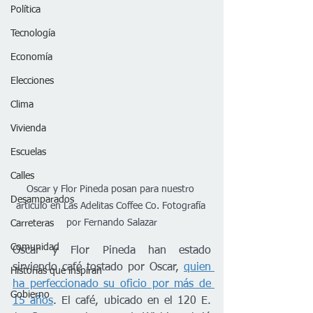
Política
Tecnología
Economía
Elecciones
Clima
Vivienda
Escuelas
Calles
Oscar y Flor Pineda posan para nuestro 
Desamparados
artículo en Las Adelitas Coffee Co. Fotografía 
por Fernando Salazar
Carreteras
Comunidad
Oscar y Flor Pineda han estado 
sirviendo café tostado por Oscar, 
quien 
Historias que inspiran
ha perfeccionado su oficio por más de 
Gobierno
15 años
. El café, ubicado en el 120 E. 