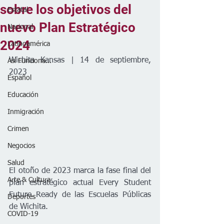
sobre los objetivos del
Estatal
nuevo Plan Estratégico
Nacional
2024
Latinoamérica
Wichita Kansas | 14 de septiembre, 
Así Funciona...
2023
Español
Educación
Inmigración
Crimen
Negocios
Salud
El otoño de 2023 marca la fase final del 
Arte & Cultura
plan estratégico actual Every Student 
Future Ready de las Escuelas Públicas 
Deportes
de Wichita. 
COVID-19