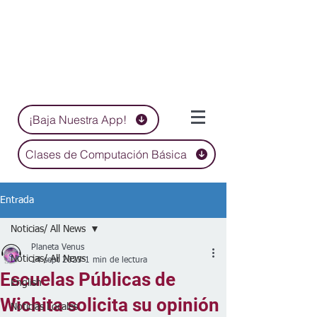
¡Baja Nuestra App!
Clases de Computación Básica
Entrada
Noticias/ All News
Planeta Venus
Noticias/ All News
14 sept 2023
1 min de lectura
Escuelas Públicas de
English
Wichita solicita su opinión
Noticias Locales