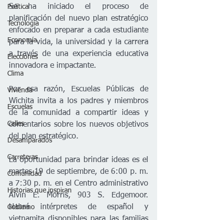
Se ha iniciado el proceso de 
Política
planificación del nuevo plan estratégico 
Tecnología
enfocado en preparar a cada estudiante 
Economía
para la vida, la universidad y la carrera 
a través de una experiencia educativa 
Elecciones
innovadora e impactante.
Clima
Por esa razón, Escuelas Públicas de 
Vivienda
Wichita invita a los padres y miembros 
Escuelas
de la comunidad a compartir ideas y 
Calles
comentarios sobre los nuevos objetivos 
del plan estratégico. 
Desamparados
Carreteras
La oportunidad para brindar ideas es el 
martes 19 de septiembre, de 6:00 p. m. 
Comunidad
a 7:30 p. m. en el Centro administrativo 
Historias que inspiran
Alvin E. Morris, 903 S. Edgemoor. 
Habrá intérpretes de español y 
Gobierno
vietnamita disponibles para las familias 