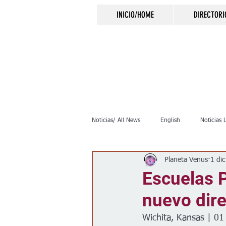
INICIO/HOME
DIRECTORI
Noticias/ All News
English
Noticias 
Planeta Venus
1 di
Inmigración
Crimen
Negocio
Escuelas P
nuevo dir
Elecciones
Clima
Vivienda
Wichita, Kansas | 01