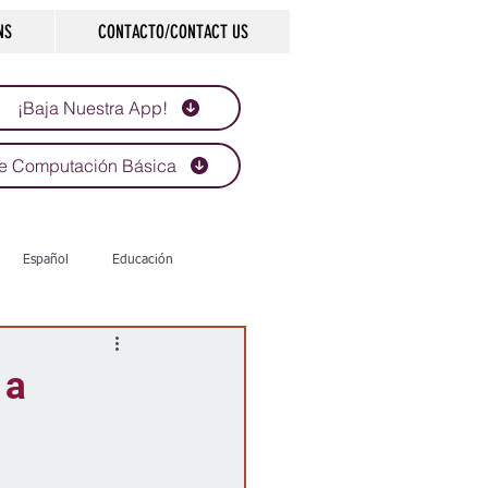
NS
CONTACTO/CONTACT US
¡Baja Nuestra App!
e Computación Básica
Español
Educación
Tecnología
Economía
 a
d
Historias que inspiran