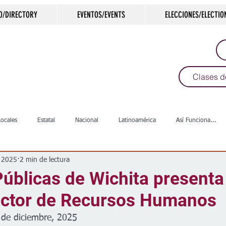
O/DIRECTORY
EVENTOS/EVENTS
ELECCIONES/ELECTIO
Clases d
Locales
Estatal
Nacional
Latinoamérica
Así Funciona...
c 2025
2 min de lectura
s
Salud
Arte & Cultura
Deportes
COVID-19
Política
úblicas de Wichita presenta
ector de Recursos Humanos
Escuelas
Calles
Desamparados
Carreteras
Comunida
 de diciembre, 2025