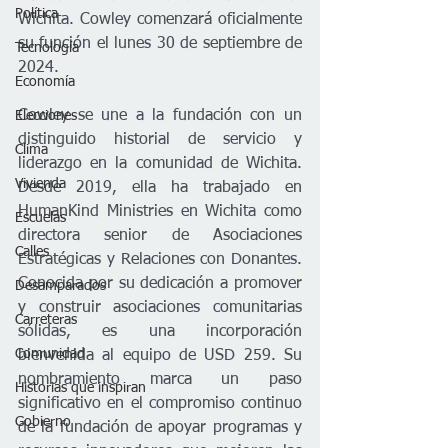
Política
Wichita. Cowley comenzará oficialmente 
su función el lunes 30 de septiembre de 
Tecnología
2024.   
Economía
Cowley se une a la fundación con un 
Elecciones
distinguido historial de servicio y 
Clima
liderazgo en la comunidad de Wichita. 
Vivienda
Desde 2019, ella ha trabajado en 
HumanKind Ministries en Wichita como 
Escuelas
directora senior de Asociaciones 
Calles
Estratégicas y Relaciones con Donantes. 
Conocida por su dedicación a promover 
Desamparados
y construir asociaciones comunitarias 
Carreteras
sólidas, es una incorporación 
Comunidad
bienvenida al equipo de USD 259. Su 
nombramiento marca un paso 
Historias que inspiran
significativo en el compromiso continuo 
Gobierno
de la fundación de apoyar programas y 