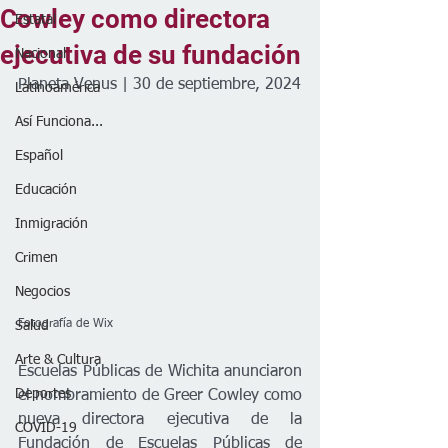
Cowley como directora
Estatal
ejecutiva de su fundación
Nacional
Planeta Venus | 30 de septiembre, 2024
Latinoamérica
Así Funciona...
Español
Educación
Inmigración
Crimen
Negocios
Fotografía de Wix
Salud
Arte & Cultura
Escuelas Públicas de Wichita anunciaron 
Deportes
el nombramiento de Greer Cowley como 
nueva directora ejecutiva de la 
COVID-19
Fundación de Escuelas Públicas de 