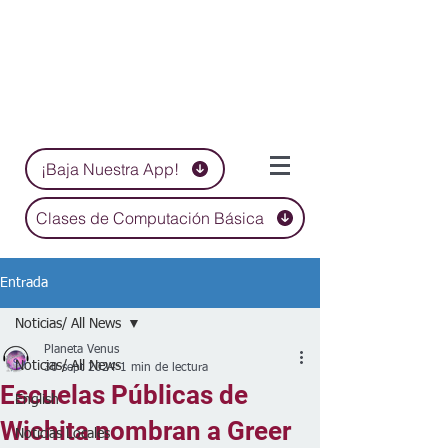
¡Baja Nuestra App!
Clases de Computación Básica
Entrada
Noticias/ All News
Planeta Venus
Noticias/ All News
30 sept 2024
1 min de lectura
Escuelas Públicas de
English
Wichita nombran a Greer
Noticias Locales