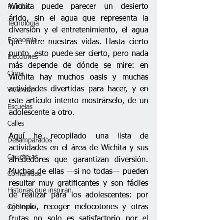
Wichita puede parecer un desierto 
Política
árido, sin el agua que representa la 
Tecnología
diversión y el entretenimiento, el agua 
Economía
que nutre nuestras vidas. Hasta cierto 
punto, esto puede ser cierto, pero nada 
Elecciones
más depende de dónde se mire: en 
Clima
Wichita hay muchos oasis y muchas 
actividades divertidas para hacer, y en 
Vivienda
este artículo intento mostrárselo, de un 
Escuelas
adolescente a otro.
Calles
Aquí he recopilado una lista de 
Desamparados
actividades en el área de Wichita y sus 
Carreteras
alrededores que garantizan diversión. 
Muchas de ellas —si no todas— pueden 
Comunidad
resultar muy gratificantes y son fáciles 
Historias que inspiran
de realizar para los adolescentes: por 
ejemplo, recoger melocotones y otras 
Gobierno
frutas no solo es satisfactorio por el 