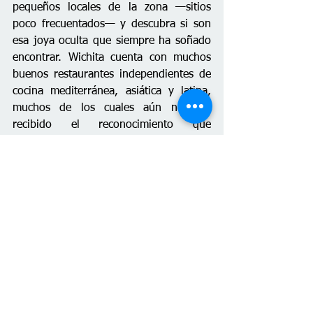
pequeños locales de la zona —sitios 
poco frecuentados— y descubra si son 
esa joya oculta que siempre ha soñado 
encontrar. Wichita cuenta con muchos 
buenos restaurantes independientes de 
cocina mediterránea, asiática y latina, 
muchos de los cuales aún no han 
recibido el reconocimiento que 
merecen.
Este verano, aprovechemos al máximo 
el tiempo antes de que vuelvan las 
clases. Con estas actividades, estoy 
segura de que terminaremos 
sintiéndonos satisfechos y agotados, y 
de que viviremos muchos buenos 
momentos y memorias que 
recordaremos con cariño.