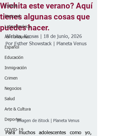
Wichita este verano? Aquí
Estatal
tienes algunas cosas que
Nacional
puedes hacer.
Latinoamérica
Wichita, Kansas | 18 de junio, 2026
Así Funciona...
Por Esther Showstack | Planeta Venus 
Español
Educación
Inmigración
Crimen
Negocios
Salud
Arte & Cultura
Deportes
Imagen de iStock | Planeta Venus 
COVID-19
Para muchos adolescentes como yo, 