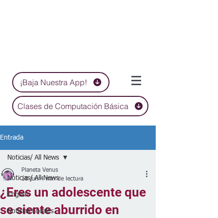
¡Baja Nuestra App!
Clases de Computación Básica
Entrada
Noticias/ All News
Planeta Venus
Noticias/ All News
18 jun
4 min de lectura
¿Eres un adolescente que
English
se siente aburrido en
Noticias Locales