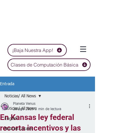
¡Baja Nuestra App!
Clases de Computación Básica
Entrada
Noticias/ All News
Planeta Venus
Noticias/ All News
26 ago 2025
3 min de lectura
En Kansas ley federal
English
recorta incentivos y las
Noticias Locales