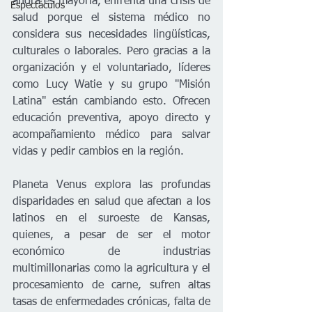
ahora es mayoría, enfrenta una crisis de 
Espectáculos
salud porque el sistema médico no 
considera sus necesidades lingüísticas, 
culturales o laborales. Pero gracias a la 
organización y el voluntariado, líderes 
como Lucy Watie y su grupo "Misión 
Latina" están cambiando esto. Ofrecen 
educación preventiva, apoyo directo y 
acompañamiento médico para salvar 
vidas y pedir cambios en la región.
Planeta Venus explora las profundas 
disparidades en salud que afectan a los 
latinos en el suroeste de Kansas, 
quienes, a pesar de ser el motor 
económico de industrias 
multimillonarias como la agricultura y el 
procesamiento de carne, sufren altas 
tasas de enfermedades crónicas, falta de 