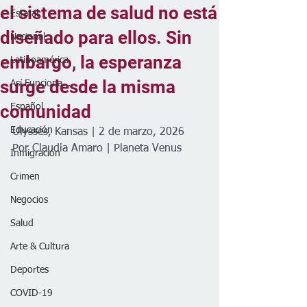
el sistema de salud no está
Estatal
diseñado para ellos. Sin
Nacional
embargo, la esperanza
Latinoamérica
surge desde la misma
Así Funciona...
comunidad
Español
Educación
Ulysses, Kansas | 2 de marzo, 2026
Por Claudia Amaro | Planeta Venus 
Inmigración
Crimen
Negocios
Salud
Arte & Cultura
Deportes
COVID-19