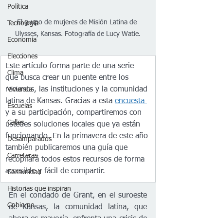
Política
El grupo de mujeres de Misión Latina de 
Tecnología
Ulysses, Kansas. Fotografía de Lucy Watie.
Economía
Elecciones
Este artículo forma parte de una serie 
Clima
que busca crear un puente entre los 
recursos, las instituciones y la comunidad 
Vivienda
latina de Kansas. Gracias a esta 
encuesta 
Escuelas
y a su participación, compartiremos con 
Calles
ustedes soluciones locales que ya están 
funcionando. En la primavera de este año 
Desamparados
también publicaremos una guía que 
Carreteras
recopilará todos estos recursos de forma 
accesible y fácil de compartir.
Comunidad
Historias que inspiran
En el condado de Grant, en el suroeste 
Gobierno
de Kansas, la comunidad latina, que 