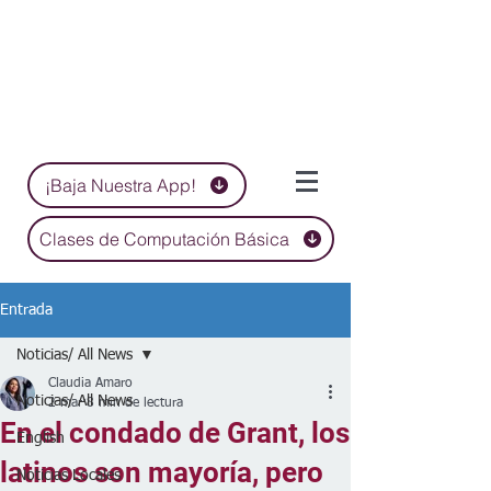
¡Baja Nuestra App!
Clases de Computación Básica
Entrada
Noticias/ All News
Claudia Amaro
Noticias/ All News
2 mar
8 min de lectura
En el condado de Grant, los
English
latinos son mayoría, pero
Noticias Locales