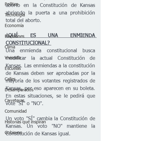
Política
aborto en la Constitución de Kansas 
abriendo la puerta a una prohibición 
Tecnología
total del aborto.
Economía
¿QUÉ ES UNA ENMIENDA 
Elecciones
CONSTITUCIONAL? 
Clima
Una enmienda constitucional busca 
Vivienda
modificar la actual Constitución de 
Kansas. Las enmiendas a la constitución 
Escuelas
de Kansas deben ser aprobadas por la 
Calles
mayoría de los votantes registrados de 
Kansas, por eso aparecen en su boleta. 
Desamparados
En estas situaciones, se le pedirá que 
Carreteras
vote "SÍ" o "NO".
Comunidad
Un voto "SÍ" cambia la Constitución de 
Historias que inspiran
Kansas. Un voto "NO" mantiene la 
Gobierno
Constitución de Kansas igual.