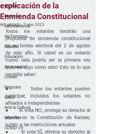
explicación de la
Estatal
Enmienda Constitucional
Nacional
Actualizado:
7 ene 2023
Latinoamérica
Todos los votantes tendrán una 
Así Funciona...
propuesta de enmienda constitucional 
en su boleta electoral del 2 de agosto 
Español
de este año. Si usted es un votante 
Educación
nuevo esta podría ser la primera vez 
Inmigración
que vea algo como esto! Esto es lo que 
necesita saber:
Crimen
Negocios
●       Todos los votantes pueden 
participar, incluidos los votantes no 
Salud
afiliados e independientes
Arte & Cultura
●       Si vota NO, protege su derecho al 
aborto en la Constitución de Kansas, 
Deportes
sujeto a las restricciones actuales
COVID-19
●       Si vota SÍ, elimina su derecho al 