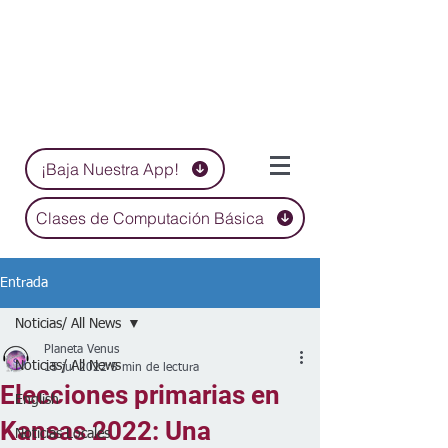
¡Baja Nuestra App!
Clases de Computación Básica
Entrada
Noticias/ All News
Planeta Venus
Noticias/ All News
15 jul 2022
5 min de lectura
Elecciones primarias en
English
Kansas 2022: Una
Noticias Locales