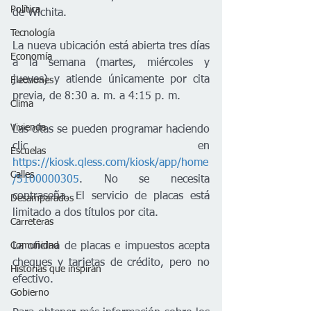
Política
de Wichita. 
Tecnología
La nueva ubicación está abierta tres días 
Economía
a la semana (martes, miércoles y 
jueves) y atiende únicamente por cita 
Elecciones
previa, de 8:30 a. m. a 4:15 p. m. 
Clima
Vivienda
Las citas se pueden programar haciendo 
clic en 
Escuelas
https://kiosk.qless.com/kiosk/app/home
Calles
/5100000305
. No se necesita 
contraseña. El servicio de placas está 
Desamparados
limitado a dos títulos por cita.  
Carreteras
La oficina de placas e impuestos acepta 
Comunidad
cheques y tarjetas de crédito, pero no 
Historias que inspiran
efectivo. 
Gobierno