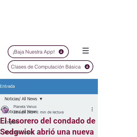
¡Baja Nuestra App!
Clases de Computación Básica
Entrada
Noticias/ All News
Planeta Venus
Noticias/ All News
23 sept 2024
1 min de lectura
El tesorero del condado de
English
Sedgwick abrió una nueva
Noticias Locales