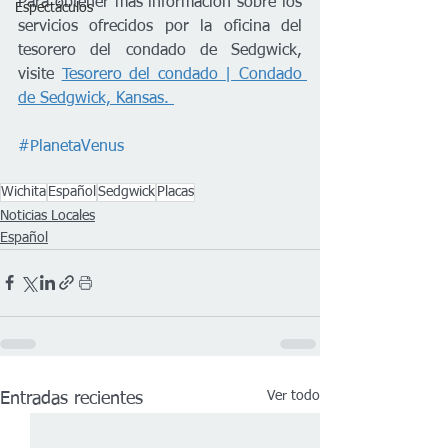
Para obtener más información sobre los 
Espectáculos
servicios ofrecidos por la oficina del 
tesorero del condado de Sedgwick, 
visite 
Tesorero del condado | Condado 
de Sedgwick, Kansas. 
#PlanetaVenus
Wichita
Español
Sedgwick
Placas
Noticias Locales
Español
Ver todo
Entradas recientes