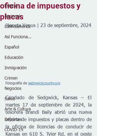
oficina de impuestos y
Estatal
placas
Nacional
Planeta Venus | 23 de septiembre, 2024
Latinoamérica
Así Funciona...
Español
Educación
Inmigración
Crimen
Fotografía de 
sedgwickcounty.org
Negocios
Condado de Sedgwick, Kansas – El 
Salud
martes 17 de septiembre de 2024, la 
Arte & Cultura
tesorera Brandi Baily abrió una nueva 
oficina de impuestos y placas dentro de 
Deportes
la oficina de licencias de conducir de 
COVID-19
Kansas en 610 S. Tyler Rd. en el oeste 