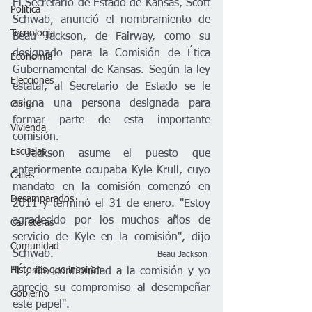
El Secretario de Estado de Kansas, Scott 
Política
Schwab, anunció el nombramiento de 
Tecnología
Beau Jackson, de Fairway, como su 
designado para la Comisión de Ética 
Economía
Gubernamental de Kansas. Según la ley 
Elecciones
estatal, al Secretario de Estado se le 
asigna una persona designada para 
Clima
formar parte de esta importante 
Vivienda
comisión.
Escuelas
 Jackson asume el puesto que 
anteriormente ocupaba Kyle Krull, cuyo 
Calles
mandato en la comisión comenzó en 
Desamparados
2011 y terminó el 31 de enero. "Estoy 
agradecido por los muchos años de 
Carreteras
servicio de Kyle en la comisión", dijo 
Comunidad
Schwab.                             
 Beau Jackson
Historias que inspiran
"Él, dio continuidad a la comisión y yo 
aprecio su compromiso al desempeñar 
Gobierno
este papel". 