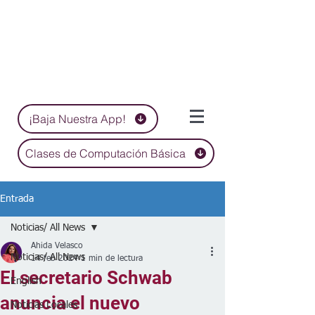
¡Baja Nuestra App!
Clases de Computación Básica
Entrada
Noticias/ All News
Ahida Velasco
Noticias/ All News
14 feb 2024
1 min de lectura
El secretario Schwab
English
anuncia el nuevo
Noticias Locales