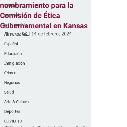
nombramiento para la
Estatal
Comisión de Ética
Nacional
Gubernamental en Kansas
Latinoamérica
Topeka, KS | 14 de febrero, 2024
Así Funciona...
Español
Educación
Inmigración
Crimen
Negocios
Salud
Arte & Cultura
Deportes
COVID-19