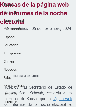
Kansas de la página web
Estatal
de informes de la noche
Nacional
electoral
Latinoamérica
Planeta Venus | 05 de noviembre, 2024
Así Funciona...
Español
Educación
Inmigración
Crimen
Negocios
         Fotografía de iStock
Salud
Arte & Cultura
TOPEKA - El Secretario de Estado de 
Kansas, Scott Schwab, recuerda a las 
Deportes
personas de Kansas que la 
página web
COVID-19
de informes de la noche electoral se 