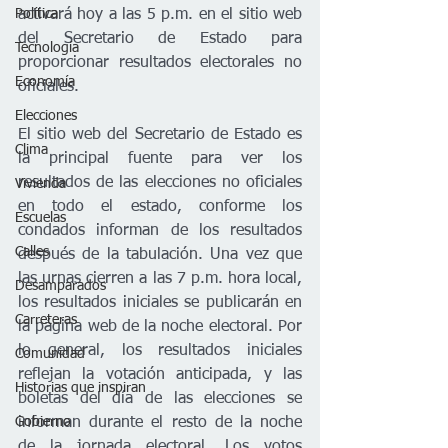
activará hoy a las 5 p.m. en el sitio web 
Política
del Secretario de Estado para 
Tecnología
proporcionar resultados electorales no 
Economía
oficiales.
Elecciones
El sitio web del Secretario de Estado es 
Clima
la principal fuente para ver los 
resultados de las elecciones no oficiales 
Vivienda
en todo el estado, conforme los 
Escuelas
condados informan de los resultados 
Calles
después de la tabulación. Una vez que 
las urnas cierren a las 7 p.m. hora local, 
Desamparados
los resultados iniciales se publicarán en 
Carreteras
la página web de la noche electoral. Por 
lo general, los resultados iniciales 
Comunidad
reflejan la votación anticipada, y las 
Historias que inspiran
boletas del día de las elecciones se 
informan durante el resto de la noche 
Gobierno
de la jornada electoral. Los votos 