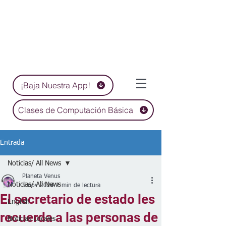
¡Baja Nuestra App!
Clases de Computación Básica
Entrada
Noticias/ All News
Planeta Venus
Noticias/ All News
5 nov 2024
2 min de lectura
El secretario de estado les
English
recuerda a las personas de
Noticias Locales