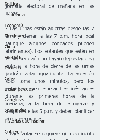
Política
jornada electoral de mañana en las 
urnas.
Tecnología
Economía
- Las urnas están abiertas desde las 7 
a.m. y cierran a las 7 p.m. hora local 
Elecciones
(aunque algunos condados pueden 
Clima
abrir antes). Los votantes que estén en 
Vivienda
la fila pero aún no hayan depositado su 
voto a la hora de cierre de las urnas 
Escuelas
podrán votar igualmente. La votación 
Calles
sólo toma unos minutos, pero los 
votantes deben esperar filas más largas 
Desamparados
durante las primeras horas de la 
Carreteras
mañana, a la hora del almuerzo y 
Comunidad
después de las 5 p.m. y deben planificar 
en consecuencia.
Historias que inspiran
Gobierno
- Para votar se requiere un documento 