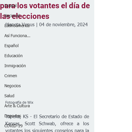
para los votantes el día de
Estatal
las elecciones
Nacional
Planeta Venus | 04 de noviembre, 2024
Latinoamérica
Así Funciona...
Español
Educación
Inmigración
Crimen
Negocios
Salud
Fotografía de Wix
Arte & Cultura
Deportes
Topeka, KS - El Secretario de Estado de 
Kansas, Scott Schwab, ofrece a los 
COVID-19
votantes los siguientes consejos para la 