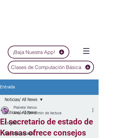
¡Baja Nuestra App!
Clases de Computación Básica
Entrada
Noticias/ All News
Planeta Venus
Noticias/ All News
4 nov 2024
2 min de lectura
El secretario de estado de
English
Kansas ofrece consejos
Noticias Locales