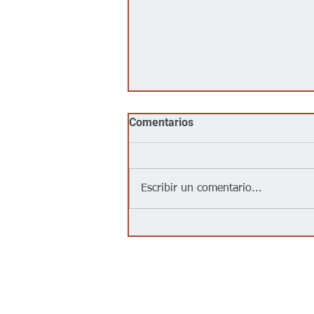
Comentarios
Escribir un comentario...
Jalapeños vinculados a un
brote de salmonela en EEUU
provienen de una granja en
México: autoridades
Contáctanos/Contact us