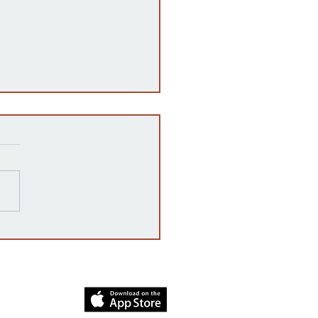
razones detrás de las
rrupciones en la venta de
cates mexicanos a
dos Unidos
dia