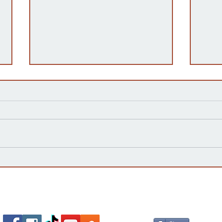
Kansas Define su Futuro en
Las 
las Primarias de 2026 y Mira
inte
hacia Noviembre
agua
Esta
Socializa Con Nosotros /
Our Social Me