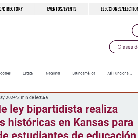
O/DIRECTORY
EVENTOS/EVENTS
ELECCIONES/ELECTIO
Clases d
Locales
Estatal
Nacional
Latinoamérica
Así Funciona...
ay 2024
2 min de lectura
s
Salud
Arte & Cultura
Deportes
COVID-19
Política
e ley bipartidista realiza
s históricas en Kansas para
Escuelas
Calles
Desamparados
Carreteras
Comunida
de estudiantes de educación