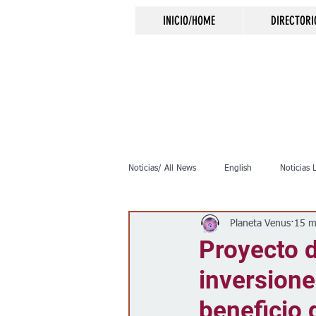
INICIO/HOME
DIRECTORI
Noticias/ All News
English
Noticias 
Planeta Venus
15 m
Inmigración
Crimen
Negocio
Proyecto d
inversione
Elecciones
Clima
Vivienda
beneficio 