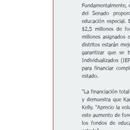
Fundamentalmente, el
del Senado proporc
educación especial. 
$2,5 millones de fo
millones asignados 
distritos estarán mej
garantizar que se b
Individualizados (IE
para financiar compl
estado.  
"La financiación tota
y demuestra que Kan
Kelly. "Aprecio la vo
este aumento de fon
los fondos de educa