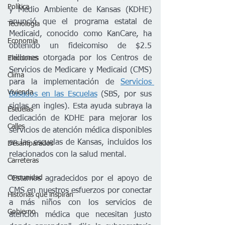
Política
y Medio Ambiente de Kansas (KDHE) 
anunció que el programa estatal de 
Tecnología
Medicaid, conocido como KanCare, ha 
Economía
obtenido un fideicomiso de $2.5 
millones otorgada por los Centros de 
Elecciones
Servicios de Medicare y Medicaid (CMS) 
Clima
para la implementación de 
Servicios 
Vivienda
Basados en las Escuelas
 ​​(SBS, por sus 
siglas en ingles). Esta ayuda subraya la 
Escuelas
dedicación de KDHE para mejorar los 
Calles
servicios de atención médica disponibles 
en las escuelas de Kansas, incluidos los 
Desamparados
relacionados con la salud mental.  
Carreteras
Comunidad
"Estamos agradecidos por el apoyo de 
CMS en nuestros esfuerzos por conectar 
Historias que inspiran
a más niños con los servicios de 
Gobierno
atención médica que necesitan justo 