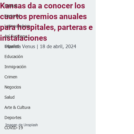
Kansas da a conocer los
Estatal
cuartos premios anuales
Nacional
para hospitales, parteras e
Latinoamérica
instalaciones
Así Funciona...
Español
Planeta Venus | 18 de abril, 2024
Educación
Inmigración
Crimen
Negocios
Salud
Arte & Cultura
Deportes
Imagen de Unsplash
COVID-19