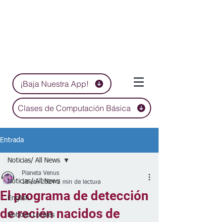
¡Baja Nuestra App!
Clases de Computación Básica
Entrada
Noticias/ All News
Planeta Venus
Noticias/ All News
18 abr 2024
2 min de lectura
El programa de detección
English
de recién nacidos de
Noticias Locales