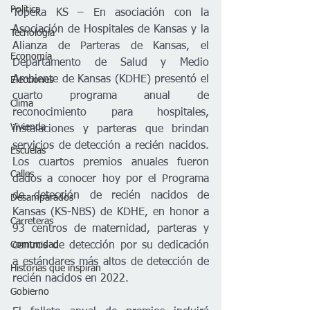
Política
Topeka KS – En asociación con la 
Asociación de Hospitales de Kansas y la 
Tecnología
Alianza de Parteras de Kansas, el 
Economía
Departamento de Salud y Medio 
Ambiente de Kansas (KDHE) presentó el 
Elecciones
cuarto programa anual de 
Clima
reconocimiento para hospitales, 
Vivienda
instalaciones y parteras que brindan 
servicios de detección a recién nacidos. 
Escuelas
Los cuartos premios anuales fueron 
Calles
dados a conocer hoy por el Programa 
de detección de recién nacidos de 
Desamparados
Kansas (KS-NBS) de KDHE, en honor a 
Carreteras
93 centros de maternidad, parteras y 
Comunidad
centros de detección por su dedicación 
a estándares más altos de detección de 
Historias que inspiran
recién nacidos en 2022.
Gobierno