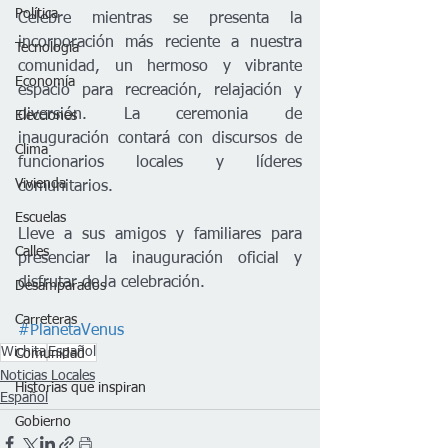
Política
Celebre mientras se presenta la 
incorporación más reciente a nuestra 
Tecnología
comunidad, un hermoso y vibrante 
Economía
espacio para recreación, relajación y 
diversión. La ceremonia de 
Elecciones
inauguración contará con discursos de 
Clima
funcionarios locales y líderes 
Vivienda
comunitarios.   
Escuelas
Lleve a sus amigos y familiares para 
Calles
presenciar la inauguración oficial y 
disfrutar de la celebración. 
Desamparados
Carreteras
#PlanetaVenus
Wichita
Español
Comunidad
Noticias Locales
Historias que inspiran
Español
Gobierno