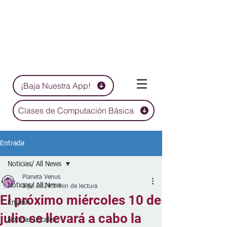
¡Baja Nuestra App!
Clases de Computación Básica
Entrada
Noticias/ All News
Planeta Venus
Noticias/ All News
8 jul 2024
1 min de lectura
El próximo miércoles 10 de
English
julio se llevará a cabo la
Noticias Locales